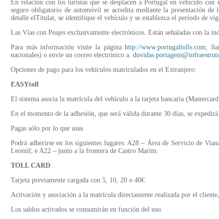
En relación con los turistas que se desplacen a Portugal en vehículo con 
seguro obligatorio de automóvil se acredita mediante la presentación de 
detalle elTitular, se identifique el vehículo y se establezca el período de vi
Las Vías con Peajes exclusivamente electrónicos. Están señaladas con la in
Para más información visite la página
http://www.portugaltolls.com
, ll
nacionales) o envíe un correo electrónico a:
duvidas.portagens@infraestrut
Opciones de pago para los vehículos matriculados en el Extranjero:
EASYtoll
El sistema asocia la matrícula del vehículo a la tarjeta bancaria (Mastercar
En el momento de la adhesión, que será válida durante 30 días, se expedir
Pagas sólo por lo que usas
Podrá adherirse en los siguientes lugares: A28 – Área de Servicio de Via
Leomil; e A22 – junto a la frontera de Castro Marim.
TOLL CARD
Tarjeta previamente cargada con 5, 10, 20 o 40€.
Activación y asociación a la matrícula directamente realizada por el client
Los saldos activados se consumirán en función del uso.