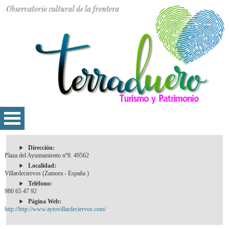
Dirección:
Plaza del Ayuntamiento nº8. 49562
Localidad:
Villardeciervos (Zamora - España )
Teléfono:
980 65 47 92
Página Web:
http://http://www.aytovillardeciervos.com/