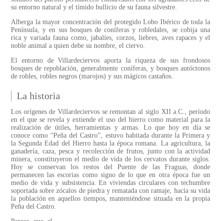
su entorno natural y el tímido bullicio de su fauna silvestre.
Alberga la mayor concentración del protegido Lobo Ibérico de toda la
Península, y en sus bosques de coníferas y robledales, se cobija una
rica y variada fauna como, jabalíes, corzos, liebres, aves rapaces y el
noble animal a quien debe su nombre, el ciervo.
El entorno de Villardeciervos aporta la riqueza de sus frondosos
bosques de repoblación, generalmente coníferas, y bosques autóctonos
de robles, robles negros (marojos) y sus mágicos castaños.
La historia
Los orígenes de Villardeciervos se remontan al siglo XII a.C., período
en el que se revela y extiende el uso del hierro como material para la
realización de útiles, herramientas y armas. Lo que hoy en día se
conoce como “Peña del Castro”, estuvo habitada durante la Primera y
la Segunda Edad del Hierro hasta la época romana. La agricultura, la
ganadería, caza, pesca y recolección de frutos, junto con la actividad
minera, constituyeron el medio de vida de los cervatos durante siglos.
Hoy se conservan los restos del Puente de las Fraguas, donde
permanecen las escorias como signo de lo que en otra época fue un
medio de vida y subsistencia. En viviendas circulares con techumbre
soportada sobre zócalos de piedra y rematada con ramaje, hacía su vida
la población en aquellos tiempos, manteniéndose situada en la propia
Peña del Castro.