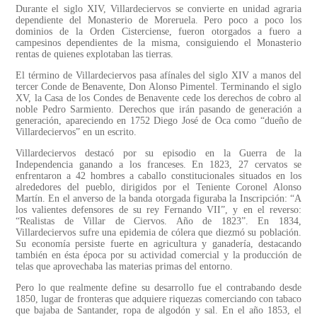
Durante el siglo XIV, Villardeciervos se convierte en unidad agraria
dependiente del Monasterio de Moreruela. Pero poco a poco los
dominios de la Orden Cisterciense, fueron otorgados a fuero a
campesinos dependientes de la misma, consiguiendo el Monasterio
rentas de quienes explotaban las tierras.
El término de Villardeciervos pasa afínales del siglo XIV a manos del
tercer Conde de Benavente, Don Alonso Pimentel. Terminando el siglo
XV, la Casa de los Condes de Benavente cede los derechos de cobro al
noble Pedro Sarmiento. Derechos que irán pasando de generación a
generación, apareciendo en 1752 Diego José de Oca como “dueño de
Villardeciervos” en un escrito.
Villardeciervos destacó por su episodio en la Guerra de la
Independencia ganando a los franceses. En 1823, 27 cervatos se
enfrentaron a 42 hombres a caballo constitucionales situados en los
alrededores del pueblo, dirigidos por el Teniente Coronel Alonso
Martín. En el anverso de la banda otorgada figuraba la Inscripción: “A
los valientes defensores de su rey Fernando VII”, y en el reverso:
“Realistas de Villar de Ciervos. Año de 1823”. En 1834,
Villardeciervos sufre una epidemia de cólera que diezmó su población.
Su economía persiste fuerte en agricultura y ganadería, destacando
también en ésta época por su actividad comercial y la producción de
telas que aprovechaba las materias primas del entorno.
Pero lo que realmente define su desarrollo fue el contrabando desde
1850, lugar de fronteras que adquiere riquezas comerciando con tabaco
que bajaba de Santander, ropa de algodón y sal. En el año 1853, el