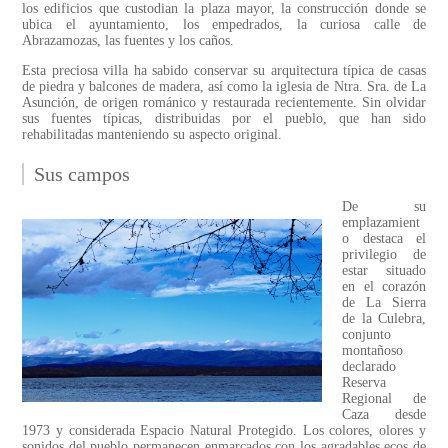
los edificios que custodian la plaza mayor, la construcción donde se
ubica el ayuntamiento, los empedrados, la curiosa calle de
Abrazamozas, las fuentes y los caños.
Esta preciosa villa ha sabido conservar su arquitectura típica de casas
de piedra y balcones de madera, así como la iglesia de Ntra. Sra. de La
Asunción, de origen románico y restaurada recientemente. Sin olvidar
sus fuentes típicas, distribuidas por el pueblo, que han sido
rehabilitadas manteniendo su aspecto original.
Sus campos
De su
emplazamient
o destaca el
privilegio de
estar situado
en el corazón
de La Sierra
de la Culebra,
conjunto
montañoso
declarado
Reserva
Regional de
Caza desde
1973 y considerada Espacio Natural Protegido. Los colores, olores y
sonidos del pueblo permanecen enmarcados con los agradables ecos de