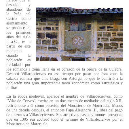
Parece que el
descuido y
abandono de
la Peña del
Castro como
asentamiento
se produce en
los primeros
años del siglo
I a.C., es a
partir de éste
momento
cuando la
población es
trasladada por
los romanos a zona llana en el corazón de la Sierra de la Culebra.
Destacó Villardeciervos en ese tiempo por pasar por ésta zona la
calzada romana que unía Braga con Astorga, lo que le confirió a la
población una gran importancia tanto económica como estratégica y
militar.
En la época medieval, aparece el nombre de Villardeciervos, como
“Vilar de Cervos”, escrito en un documento de mediados del siglo XII,
refiriéndose a él como posesión del Monasterio de Moreruela. Menos
de una década después, el entonces Papa Alejandro III, libra del pago
de diezmos a Villardeciervos. Sus atractivos pastos y montes provocan
que en 1305 sea acotado todo el término de Villardeciervos por el
Monasterio de Moreruela.