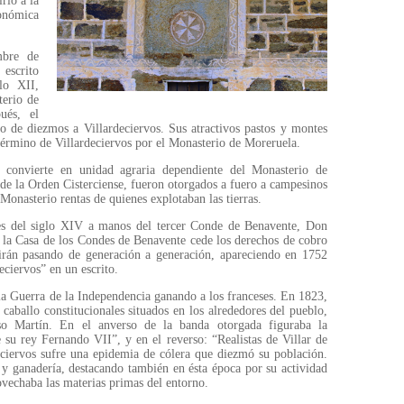
rió a la
onómica
mbre de
 escrito
lo XII,
terio de
ués, el
go de diezmos a Villardeciervos. Sus atractivos pastos y montes
término de Villardeciervos por el Monasterio de Moreruela.
e convierte en unidad agraria dependiente del Monasterio de
de la Orden Cisterciense, fueron otorgados a fuero a campesinos
Monasterio rentas de quienes explotaban las tierras.
les del siglo XIV a manos del tercer Conde de Benavente, Don
la Casa de los Condes de Benavente cede los derechos de cobro
irán pasando de generación a generación, apareciendo en 1752
ciervos” en un escrito.
 la Guerra de la Independencia ganando a los franceses. En 1823,
caballo constitucionales situados en los alrededores del pueblo,
so Martín. En el anverso de la banda otorgada figuraba la
e su rey Fernando VII”, y en el reverso: “Realistas de Villar de
ciervos sufre una epidemia de cólera que diezmó su población.
 y ganadería, destacando también en ésta época por su actividad
ovechaba las materias primas del entorno.