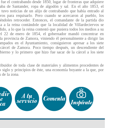
 fue el contrabando desde 1850, lugar de fronteras que adquiere
aba de Santander, ropa de algodón y sal. En el año 1853, el
uvo noticias de un alijo de contrabando que había entrado al
os para requisarlo. Pero cuando se acercaron al pueblo, los
ciéndoles retroceder. Entonces, el comandante de la partida dio
a a la reina contándole que la localidad de Villardeciervos se
dido, a lo que la reina contestó que pusiera todos los medios a su
, el 22 de enero de 1854, el gobernador mandó concentrar en
 la provincia de Zamora, viniendo él personalmente a dirigir las
ampados en el Ayuntamiento, consiguieron apresar a los siete
la cárcel de Zamora. Poco tiempo después, un descendiente del
ierno y lo primero que hizo fue sacar de la cárcel a los siete
ribuidor de toda clase de materiales y alimentos procedentes de
o siglo y principios de éste, una economía boyante a la que, por
s de la zona.