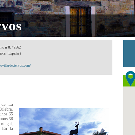
rvos
nto nº8. 49562
mora - España )
tovillardeciervos.com/
a de La
Culebra,
 unos 65
 unos 36
rtugal,
. En la