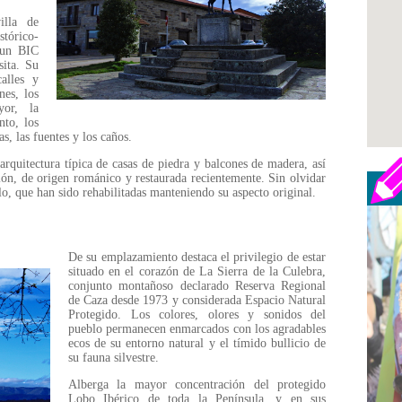
illa de
stórico-
n un BIC
sita. Su
alles y
nes, los
yor, la
nto, los
, las fuentes y los caños.
arquitectura típica de casas de piedra y balcones de madera, así
ión, de origen románico y restaurada recientemente. Sin olvidar
blo, que han sido rehabilitadas manteniendo su aspecto original.
De su emplazamiento destaca el privilegio de estar
situado en el corazón de La Sierra de la Culebra,
conjunto montañoso declarado Reserva Regional
de Caza desde 1973 y considerada Espacio Natural
Protegido. Los colores, olores y sonidos del
pueblo permanecen enmarcados con los agradables
ecos de su entorno natural y el tímido bullicio de
su fauna silvestre.
Alberga la mayor concentración del protegido
Lobo Ibérico de toda la Península, y en sus