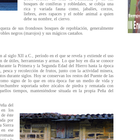
bosques de coníferas y robledales, se cobija una
rica y variada fauna como, jabalíes, corzos,
liebres, aves rapaces y el noble animal a quien
debe su nombre, el ciervo.
riqueza de sus frondosos bosques de repoblación, generalmente
 robles negros (marojos) y sus mágicos castaños.
 al siglo XII a.C., período en el que se revela y extiende el uso
ón de útiles, herramientas y armas. Lo que hoy en día se conoce
urante la Primera y la Segunda Edad del Hierro hasta la época
, pesca y recolección de frutos, junto con la actividad minera,
tos durante siglos. Hoy se conservan los restos del Puente de las
 como signo de lo que en otra época fue un medio de vida y
n techumbre soportada sobre zócalos de piedra y rematada con
quellos tiempos, manteniéndose situada en la propia Peña del
Peña del
 en los
 de éste
ada por
a Sierra
 en ese
a romana