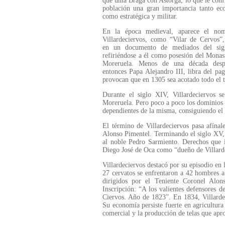
que unía Braga con Astorga, lo que le confi
población una gran importancia tanto ec
como estratégica y militar.
En la época medieval, aparece el no
Villardeciervos, como “Vilar de Cervos”,
en un documento de mediados del sig
refiriéndose a él como posesión del Monas
Moreruela. Menos de una década desp
entonces Papa Alejandro III, libra del pa
provocan que en 1305 sea acotado todo el 
Durante el siglo XIV, Villardeciervos s
Moreruela. Pero poco a poco los dominios 
dependientes de la misma, consiguiendo el 
El término de Villardeciervos pasa afína
Alonso Pimentel. Terminando el siglo XV, 
al noble Pedro Sarmiento. Derechos que 
Diego José de Oca como “dueño de Villarde
Villardeciervos destacó por su episodio en
27 cervatos se enfrentaron a 42 hombres a 
dirigidos por el Teniente Coronel Alon
Inscripción: “A los valientes defensores d
Ciervos. Año de 1823”. En 1834, Villarde
Su economía persiste fuerte en agricultura
comercial y la producción de telas que apr