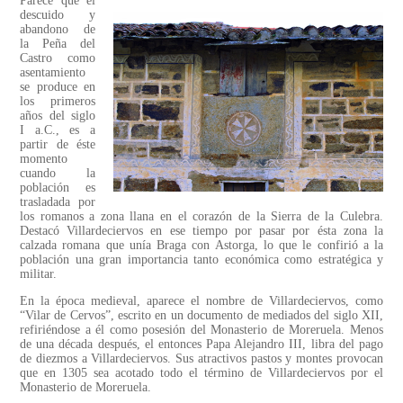
Parece que el
descuido y
abandono de
la Peña del
Castro como
asentamiento
se produce en
los primeros
años del siglo
I a.C., es a
partir de éste
momento
cuando la
población es
trasladada por
los romanos a zona llana en el corazón de la Sierra de la Culebra.
Destacó Villardeciervos en ese tiempo por pasar por ésta zona la
calzada romana que unía Braga con Astorga, lo que le confirió a la
población una gran importancia tanto económica como estratégica y
militar.
En la época medieval, aparece el nombre de Villardeciervos, como
“Vilar de Cervos”, escrito en un documento de mediados del siglo XII,
refiriéndose a él como posesión del Monasterio de Moreruela. Menos
de una década después, el entonces Papa Alejandro III, libra del pago
de diezmos a Villardeciervos. Sus atractivos pastos y montes provocan
que en 1305 sea acotado todo el término de Villardeciervos por el
Monasterio de Moreruela.