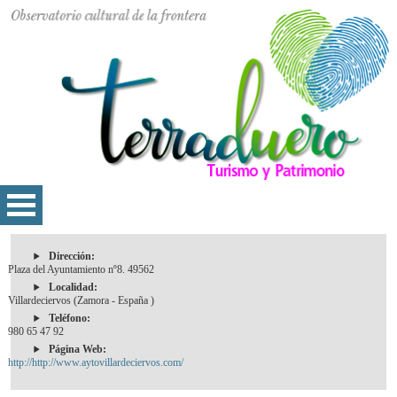
Dirección:
Plaza del Ayuntamiento nº8. 49562
Localidad:
Villardeciervos (Zamora - España )
Teléfono:
980 65 47 92
Página Web:
http://http://www.aytovillardeciervos.com/