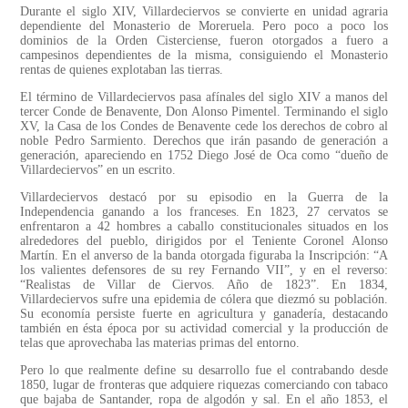
Durante el siglo XIV, Villardeciervos se convierte en unidad agraria
dependiente del Monasterio de Moreruela. Pero poco a poco los
dominios de la Orden Cisterciense, fueron otorgados a fuero a
campesinos dependientes de la misma, consiguiendo el Monasterio
rentas de quienes explotaban las tierras.
El término de Villardeciervos pasa afínales del siglo XIV a manos del
tercer Conde de Benavente, Don Alonso Pimentel. Terminando el siglo
XV, la Casa de los Condes de Benavente cede los derechos de cobro al
noble Pedro Sarmiento. Derechos que irán pasando de generación a
generación, apareciendo en 1752 Diego José de Oca como “dueño de
Villardeciervos” en un escrito.
Villardeciervos destacó por su episodio en la Guerra de la
Independencia ganando a los franceses. En 1823, 27 cervatos se
enfrentaron a 42 hombres a caballo constitucionales situados en los
alrededores del pueblo, dirigidos por el Teniente Coronel Alonso
Martín. En el anverso de la banda otorgada figuraba la Inscripción: “A
los valientes defensores de su rey Fernando VII”, y en el reverso:
“Realistas de Villar de Ciervos. Año de 1823”. En 1834,
Villardeciervos sufre una epidemia de cólera que diezmó su población.
Su economía persiste fuerte en agricultura y ganadería, destacando
también en ésta época por su actividad comercial y la producción de
telas que aprovechaba las materias primas del entorno.
Pero lo que realmente define su desarrollo fue el contrabando desde
1850, lugar de fronteras que adquiere riquezas comerciando con tabaco
que bajaba de Santander, ropa de algodón y sal. En el año 1853, el