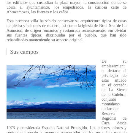
los edificios que custodian la plaza mayor, la construcción donde se
ubica el ayuntamiento, los empedrados, la curiosa calle de
Abrazamozas, las fuentes y los caños.
Esta preciosa villa ha sabido conservar su arquitectura típica de casas
de piedra y balcones de madera, así como la iglesia de Ntra. Sra. de La
Asunción, de origen románico y restaurada recientemente. Sin olvidar
sus fuentes típicas, distribuidas por el pueblo, que han sido
rehabilitadas manteniendo su aspecto original.
Sus campos
De su
emplazamient
o destaca el
privilegio de
estar situado
en el corazón
de La Sierra
de la Culebra,
conjunto
montañoso
declarado
Reserva
Regional de
Caza desde
1973 y considerada Espacio Natural Protegido. Los colores, olores y
sonidos del pueblo permanecen enmarcados con los agradables ecos de