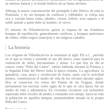
su entorno natural y el tímido bullicio de su fauna silvestre.
Alberga la mayor concentración del protegido Lobo Ibérico de toda la
Península, y en sus bosques de coníferas y robledales, se cobija una
rica y variada fauna como, jabalíes, corzos, liebres, aves rapaces y el
noble animal a quien debe su nombre, el ciervo.
El entorno de Villardeciervos aporta la riqueza de sus frondosos
bosques de repoblación, generalmente coníferas, y bosques autóctonos
de robles, robles negros (marojos) y sus mágicos castaños.
La historia
Los orígenes de Villardeciervos se remontan al siglo XII a.C., período
en el que se revela y extiende el uso del hierro como material para la
realización de útiles, herramientas y armas. Lo que hoy en día se
conoce como “Peña del Castro”, estuvo habitada durante la Primera y
la Segunda Edad del Hierro hasta la época romana. La agricultura, la
ganadería, caza, pesca y recolección de frutos, junto con la actividad
minera, constituyeron el medio de vida de los cervatos durante siglos.
Hoy se conservan los restos del Puente de las Fraguas, donde
permanecen las escorias como signo de lo que en otra época fue un
medio de vida y subsistencia. En viviendas circulares con techumbre
soportada sobre zócalos de piedra y rematada con ramaje, hacía su vida
la población en aquellos tiempos, manteniéndose situada en la propia
Peña del Castro.