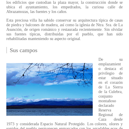
los edificios que custodian la plaza mayor, la construcción donde se
ubica el ayuntamiento, los empedrados, la curiosa calle de
Abrazamozas, las fuentes y los caños.
Esta preciosa villa ha sabido conservar su arquitectura típica de casas
de piedra y balcones de madera, así como la iglesia de Ntra. Sra. de La
Asunción, de origen románico y restaurada recientemente. Sin olvidar
sus fuentes típicas, distribuidas por el pueblo, que han sido
rehabilitadas manteniendo su aspecto original.
Sus campos
De su
emplazamient
o destaca el
privilegio de
estar situado
en el corazón
de La Sierra
de la Culebra,
conjunto
montañoso
declarado
Reserva
Regional de
Caza desde
1973 y considerada Espacio Natural Protegido. Los colores, olores y
sonidos del pueblo permanecen enmarcados con los agradables ecos de