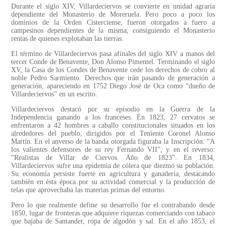
Durante el siglo XIV, Villardeciervos se convierte en unidad agraria
dependiente del Monasterio de Moreruela. Pero poco a poco los
dominios de la Orden Cisterciense, fueron otorgados a fuero a
campesinos dependientes de la misma, consiguiendo el Monasterio
rentas de quienes explotaban las tierras.
El término de Villardeciervos pasa afínales del siglo XIV a manos del
tercer Conde de Benavente, Don Alonso Pimentel. Terminando el siglo
XV, la Casa de los Condes de Benavente cede los derechos de cobro al
noble Pedro Sarmiento. Derechos que irán pasando de generación a
generación, apareciendo en 1752 Diego José de Oca como “dueño de
Villardeciervos” en un escrito.
Villardeciervos destacó por su episodio en la Guerra de la
Independencia ganando a los franceses. En 1823, 27 cervatos se
enfrentaron a 42 hombres a caballo constitucionales situados en los
alrededores del pueblo, dirigidos por el Teniente Coronel Alonso
Martín. En el anverso de la banda otorgada figuraba la Inscripción: “A
los valientes defensores de su rey Fernando VII”, y en el reverso:
“Realistas de Villar de Ciervos. Año de 1823”. En 1834,
Villardeciervos sufre una epidemia de cólera que diezmó su población.
Su economía persiste fuerte en agricultura y ganadería, destacando
también en ésta época por su actividad comercial y la producción de
telas que aprovechaba las materias primas del entorno.
Pero lo que realmente define su desarrollo fue el contrabando desde
1850, lugar de fronteras que adquiere riquezas comerciando con tabaco
que bajaba de Santander, ropa de algodón y sal. En el año 1853, el