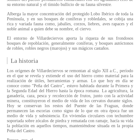
su entorno natural y el tímido bullicio de su fauna silvestre.
Alberga la mayor concentración del protegido Lobo Ibérico de toda la
Península, y en sus bosques de coníferas y robledales, se cobija una
rica y variada fauna como, jabalíes, corzos, liebres, aves rapaces y el
noble animal a quien debe su nombre, el ciervo.
El entorno de Villardeciervos aporta la riqueza de sus frondosos
bosques de repoblación, generalmente coníferas, y bosques autóctonos
de robles, robles negros (marojos) y sus mágicos castaños.
La historia
Los orígenes de Villardeciervos se remontan al siglo XII a.C., período
en el que se revela y extiende el uso del hierro como material para la
realización de útiles, herramientas y armas. Lo que hoy en día se
conoce como “Peña del Castro”, estuvo habitada durante la Primera y
la Segunda Edad del Hierro hasta la época romana. La agricultura, la
ganadería, caza, pesca y recolección de frutos, junto con la actividad
minera, constituyeron el medio de vida de los cervatos durante siglos.
Hoy se conservan los restos del Puente de las Fraguas, donde
permanecen las escorias como signo de lo que en otra época fue un
medio de vida y subsistencia. En viviendas circulares con techumbre
soportada sobre zócalos de piedra y rematada con ramaje, hacía su vida
la población en aquellos tiempos, manteniéndose situada en la propia
Peña del Castro.