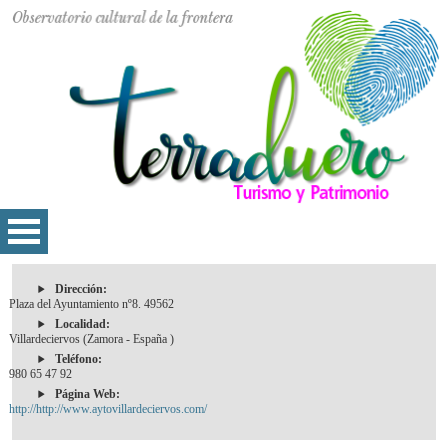
Dirección:
Plaza del Ayuntamiento nº8. 49562
Localidad:
Villardeciervos (Zamora - España )
Teléfono:
980 65 47 92
Página Web:
http://http://www.aytovillardeciervos.com/