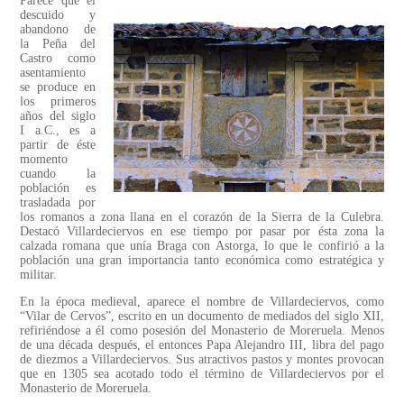
Parece que el
descuido y
abandono de
la Peña del
Castro como
asentamiento
se produce en
los primeros
años del siglo
I a.C., es a
partir de éste
momento
cuando la
población es
trasladada por
los romanos a zona llana en el corazón de la Sierra de la Culebra.
Destacó Villardeciervos en ese tiempo por pasar por ésta zona la
calzada romana que unía Braga con Astorga, lo que le confirió a la
población una gran importancia tanto económica como estratégica y
militar.
En la época medieval, aparece el nombre de Villardeciervos, como
“Vilar de Cervos”, escrito en un documento de mediados del siglo XII,
refiriéndose a él como posesión del Monasterio de Moreruela. Menos
de una década después, el entonces Papa Alejandro III, libra del pago
de diezmos a Villardeciervos. Sus atractivos pastos y montes provocan
que en 1305 sea acotado todo el término de Villardeciervos por el
Monasterio de Moreruela.