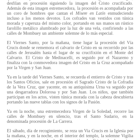
desfilan en procesión siguiendo la imagen del Cristo crucificado.
Además de esta imagen estremecedora, la procesión es acompañada por
un coro de hombres que cantan el
Misere en Latín
enmudeciendo
incluso a los menos devotos. Los cofrades van vestidos con túnica
morada y caperuza del mismo color, portando en sus manos un rústico
farolillo metálico alumbrado por la luz de una vela, confiriendo a las
calles de Mombuey un ambiente solemne de lo más especial.
El Viernes Santo, por la mañana, tiene lugar la procesión del Vía
Crucis donde se rememora el calvario de Cristo en su recorrido por las
calles de Jerusalén hasta el lugar de su crucifixión en el Monte del
Calvario. El Cristo de Medinacelli, es seguido por el Nazareno y
finaliza con la conmovedora imagen del Cristo en la Cruz acompañado
por la Virgen y San Juan.
Ya en la tarde del Viernes Santo, se recuerda el entierro de Cristo y tras
los Santos Oficios, sale en procesión el Sagrado Cristo de la Cofradía
de la Vera Cruz, que yacente, en su antiquísima Urna va seguido por
una desgarradora Dolorosa y por San Juan. Los niños, que también
participan en los actos, visten túnica morada con la cabeza descubierta
portando las nueve tablas con los signos de la Pasión.
Ya en la noche, una estremecedora Virgen de la Soledad, recorre las
calles de Mombuey en silencio, tras el Santo Sudario, en la
denominada procesión de La Carrera.
El sábado, día de recogimiento, se reza un Via Crucis en la Iglesia por
la mañana, y en la noche, en el interior del templo, la solemne Vigilia