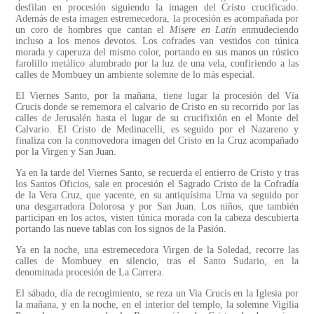
desfilan en procesión siguiendo la imagen del Cristo crucificado.
Además de esta imagen estremecedora, la procesión es acompañada por
un coro de hombres que cantan el
Misere en Latín
enmudeciendo
incluso a los menos devotos. Los cofrades van vestidos con túnica
morada y caperuza del mismo color, portando en sus manos un rústico
farolillo metálico alumbrado por la luz de una vela, confiriendo a las
calles de Mombuey un ambiente solemne de lo más especial.
El Viernes Santo, por la mañana, tiene lugar la procesión del Vía
Crucis donde se rememora el calvario de Cristo en su recorrido por las
calles de Jerusalén hasta el lugar de su crucifixión en el Monte del
Calvario. El Cristo de Medinacelli, es seguido por el Nazareno y
finaliza con la conmovedora imagen del Cristo en la Cruz acompañado
por la Virgen y San Juan.
Ya en la tarde del Viernes Santo, se recuerda el entierro de Cristo y tras
los Santos Oficios, sale en procesión el Sagrado Cristo de la Cofradía
de la Vera Cruz, que yacente, en su antiquísima Urna va seguido por
una desgarradora Dolorosa y por San Juan. Los niños, que también
participan en los actos, visten túnica morada con la cabeza descubierta
portando las nueve tablas con los signos de la Pasión.
Ya en la noche, una estremecedora Virgen de la Soledad, recorre las
calles de Mombuey en silencio, tras el Santo Sudario, en la
denominada procesión de La Carrera.
El sábado, día de recogimiento, se reza un Via Crucis en la Iglesia por
la mañana, y en la noche, en el interior del templo, la solemne Vigilia