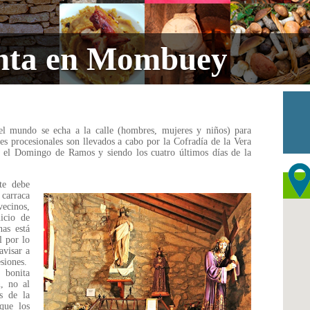
nta en Mombuey
l mundo se echa a la calle (hombres, mujeres y niños) para
les procesionales son llevados a cabo por la Cofradía de la Vera
 el Domingo de Ramos y siendo los cuatro últimos días de la
nte debe
 carraca
ecinos,
icio de
nas está
l por lo
avisar a
esiones.
 bonita
n, no al
s de la
 que los