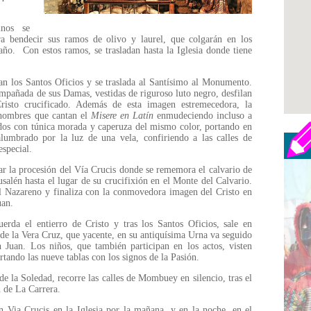
nos se
ra bendecir sus ramos de olivo y laurel, que colgarán en los
 año. Con estos ramos, se trasladan hasta la Iglesia donde tiene
ran los Santos Oficios y se traslada al Santísimo al Monumento.
ompañada de sus Damas, vestidas de riguroso luto negro, desfilan
risto crucificado. Además de esta imagen estremecedora, la
hombres que cantan el
Misere en Latín
enmudeciendo incluso a
dos con túnica morada y caperuza del mismo color, portando en
alumbrado por la luz de una vela, confiriendo a las calles de
special.
ar la procesión del Vía Crucis donde se rememora el calvario de
rusalén hasta el lugar de su crucifixión en el Monte del Calvario.
el Nazareno y finaliza con la conmovedora imagen del Cristo en
Juan.
erda el entierro de Cristo y tras los Santos Oficios, sale en
 de la Vera Cruz, que yacente, en su antiquísima Urna va seguido
Juan. Los niños, que también participan en los actos, visten
tando las nueve tablas con los signos de la Pasión.
e la Soledad, recorre las calles de Mombuey en silencio, tras el
 de La Carrera.
n Via Crucis en la Iglesia por la mañana, y en la noche, en el