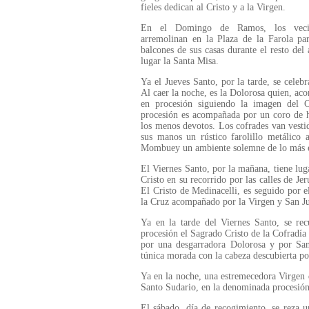
fieles dedican al Cristo y a la Virgen.
En el Domingo de Ramos, los veci
arremolinan en la Plaza de la Farola pa
balcones de sus casas durante el resto del
lugar la Santa Misa.
Ya el Jueves Santo, por la tarde, se celeb
Al caer la noche, es la Dolorosa quien, ac
en procesión siguiendo la imagen del C
procesión es acompañada por un coro de 
los menos devotos. Los cofrades van vesti
sus manos un rústico farolillo metálico 
Mombuey un ambiente solemne de lo más e
El Viernes Santo, por la mañana, tiene lug
Cristo en su recorrido por las calles de Je
El Cristo de Medinacelli, es seguido por 
la Cruz acompañado por la Virgen y San 
Ya en la tarde del Viernes Santo, se recu
procesión el Sagrado Cristo de la Cofradía
por una desgarradora Dolorosa y por San 
túnica morada con la cabeza descubierta por
Ya en la noche, una estremecedora Virgen d
Santo Sudario, en la denominada procesión
El sábado, día de recogimiento, se reza u