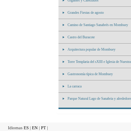
Gigantes y Cabezudos
Grandes Fiestas de agosto
Camino de Santiago Sanabrés en Mombuey
Castro del Buracote
Arquitectura popular de Mombuey
Torre Templaria del sXIII e Iglesia de Nuestr
Gastronomía típica de Mombuey
La carraca
Parque Natural Lago de Sanabria y alrededo
Idiomas
ES
|
EN
|
PT
|