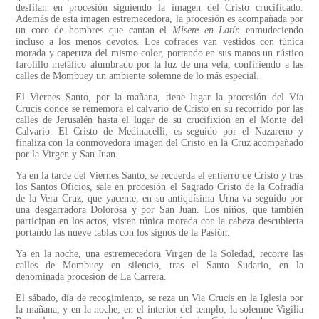
desfilan en procesión siguiendo la imagen del Cristo crucificado.
Además de esta imagen estremecedora, la procesión es acompañada por
un coro de hombres que cantan el
Misere en Latín
enmudeciendo
incluso a los menos devotos. Los cofrades van vestidos con túnica
morada y caperuza del mismo color, portando en sus manos un rústico
farolillo metálico alumbrado por la luz de una vela, confiriendo a las
calles de Mombuey un ambiente solemne de lo más especial.
El Viernes Santo, por la mañana, tiene lugar la procesión del Vía
Crucis donde se rememora el calvario de Cristo en su recorrido por las
calles de Jerusalén hasta el lugar de su crucifixión en el Monte del
Calvario. El Cristo de Medinacelli, es seguido por el Nazareno y
finaliza con la conmovedora imagen del Cristo en la Cruz acompañado
por la Virgen y San Juan.
Ya en la tarde del Viernes Santo, se recuerda el entierro de Cristo y tras
los Santos Oficios, sale en procesión el Sagrado Cristo de la Cofradía
de la Vera Cruz, que yacente, en su antiquísima Urna va seguido por
una desgarradora Dolorosa y por San Juan. Los niños, que también
participan en los actos, visten túnica morada con la cabeza descubierta
portando las nueve tablas con los signos de la Pasión.
Ya en la noche, una estremecedora Virgen de la Soledad, recorre las
calles de Mombuey en silencio, tras el Santo Sudario, en la
denominada procesión de La Carrera.
El sábado, día de recogimiento, se reza un Via Crucis en la Iglesia por
la mañana, y en la noche, en el interior del templo, la solemne Vigilia