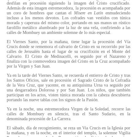
desfilan en procesión siguiendo la imagen del Cristo crucificado.
Además de esta imagen estremecedora, la procesión es acompañada por
un coro de hombres que cantan el
Misere en Latín
enmudeciendo
incluso a los menos devotos. Los cofrades van vestidos con túnica
morada y caperuza del mismo color, portando en sus manos un rústico
farolillo metálico alumbrado por la luz de una vela, confiriendo a las
calles de Mombuey un ambiente solemne de lo más especial.
El Viernes Santo, por la mañana, tiene lugar la procesión del Vía
Crucis donde se rememora el calvario de Cristo en su recorrido por las
calles de Jerusalén hasta el lugar de su crucifixión en el Monte del
Calvario. El Cristo de Medinacelli, es seguido por el Nazareno y
finaliza con la conmovedora imagen del Cristo en la Cruz acompañado
por la Virgen y San Juan.
Ya en la tarde del Viernes Santo, se recuerda el entierro de Cristo y tras
los Santos Oficios, sale en procesión el Sagrado Cristo de la Cofradía
de la Vera Cruz, que yacente, en su antiquísima Urna va seguido por
una desgarradora Dolorosa y por San Juan. Los niños, que también
participan en los actos, visten túnica morada con la cabeza descubierta
portando las nueve tablas con los signos de la Pasión.
Ya en la noche, una estremecedora Virgen de la Soledad, recorre las
calles de Mombuey en silencio, tras el Santo Sudario, en la
denominada procesión de La Carrera.
El sábado, día de recogimiento, se reza un Via Crucis en la Iglesia por
la mañana, y en la noche, en el interior del templo, la solemne Vigilia