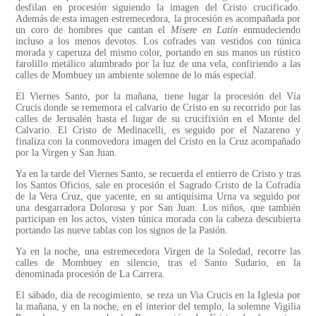
desfilan en procesión siguiendo la imagen del Cristo crucificado.
Además de esta imagen estremecedora, la procesión es acompañada por
un coro de hombres que cantan el
Misere en Latín
enmudeciendo
incluso a los menos devotos. Los cofrades van vestidos con túnica
morada y caperuza del mismo color, portando en sus manos un rústico
farolillo metálico alumbrado por la luz de una vela, confiriendo a las
calles de Mombuey un ambiente solemne de lo más especial.
El Viernes Santo, por la mañana, tiene lugar la procesión del Vía
Crucis donde se rememora el calvario de Cristo en su recorrido por las
calles de Jerusalén hasta el lugar de su crucifixión en el Monte del
Calvario. El Cristo de Medinacelli, es seguido por el Nazareno y
finaliza con la conmovedora imagen del Cristo en la Cruz acompañado
por la Virgen y San Juan.
Ya en la tarde del Viernes Santo, se recuerda el entierro de Cristo y tras
los Santos Oficios, sale en procesión el Sagrado Cristo de la Cofradía
de la Vera Cruz, que yacente, en su antiquísima Urna va seguido por
una desgarradora Dolorosa y por San Juan. Los niños, que también
participan en los actos, visten túnica morada con la cabeza descubierta
portando las nueve tablas con los signos de la Pasión.
Ya en la noche, una estremecedora Virgen de la Soledad, recorre las
calles de Mombuey en silencio, tras el Santo Sudario, en la
denominada procesión de La Carrera.
El sábado, día de recogimiento, se reza un Via Crucis en la Iglesia por
la mañana, y en la noche, en el interior del templo, la solemne Vigilia