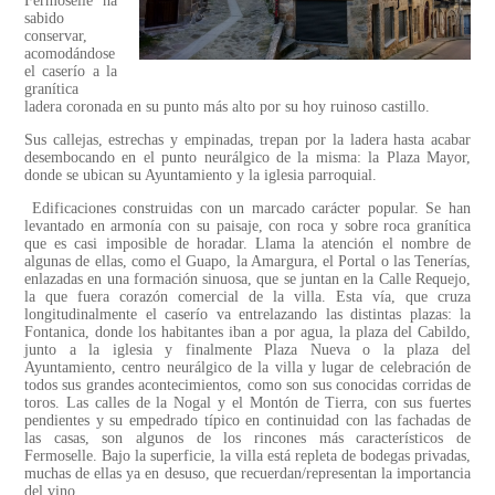
Fermoselle ha
sabido
conservar,
acomodándose
el caserío a la
granítica
ladera coronada en su punto más alto por su hoy ruinoso castillo.
Sus callejas, estrechas y empinadas, trepan por la ladera hasta acabar
desembocando en el punto neurálgico de la misma: la Plaza Mayor,
donde se ubican su Ayuntamiento y la iglesia parroquial.
Edificaciones construidas con un marcado carácter popular. Se han
levantado en armonía con su paisaje, con roca y sobre roca granítica
que es casi imposible de horadar. Llama la atención el nombre de
algunas de ellas, como el Guapo, la Amargura, el Portal o las Tenerías,
enlazadas en una formación sinuosa, que se juntan en la Calle Requejo,
la que fuera corazón comercial de la villa. Esta vía, que cruza
longitudinalmente el caserío va entrelazando las distintas plazas: la
Fontanica, donde los habitantes iban a por agua, la plaza del Cabildo,
junto a la iglesia y finalmente Plaza Nueva o la plaza del
Ayuntamiento, centro neurálgico de la villa y lugar de celebración de
todos sus grandes acontecimientos, como son sus conocidas corridas de
toros. Las calles de la Nogal y el Montón de Tierra, con sus fuertes
pendientes y su empedrado típico en continuidad con las fachadas de
las casas, son algunos de los rincones más característicos de
Fermoselle. Bajo la superficie, la villa está repleta de bodegas privadas,
muchas de ellas ya en desuso, que recuerdan/representan la importancia
del vino.