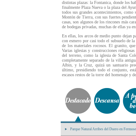
distintas plazas: la Fontanica, donde los hab
finalmente Plaza Nueva o la plaza del Ayunt
todos sus grandes acontecimientos, como s
Montón de Tierra, con sus fuertes pendient
casas, son algunos de los rincones más carac
de bodegas privadas, muchas de ellas ya en
En ellas, los arcos de medio punto dejan 
con esmero por casi todo el subsuelo de la
de los materiales rocosos. El granito, que
Varias iglesias y construcciones religiosa
del terreno, como la iglesia de Santa C
completamente separado de la villa antigua
Albin, y la Cruz, quizá un santuario pre
último, presidiendo todo el conjunto, est
escasos restos de la torre del homenaje y d
Parque Natural Arribes del Duero en Fermosel