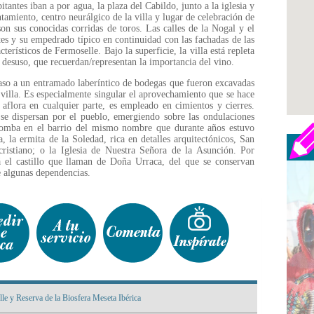
itantes iban a por agua, la plaza del Cabildo, junto a la iglesia y
amiento, centro neurálgico de la villa y lugar de celebración de
on sus conocidas corridas de toros. Las calles de la Nogal y el
es y su empedrado típico en continuidad con las fachadas de las
terísticos de Fermoselle. Bajo la superficie, la villa está repleta
 desuso, que recuerdan/representan la importancia del vino.
paso a un entramado laberíntico de bodegas que fueron excavadas
 villa. Es especialmente singular el aprovechamiento que se hace
 aflora en cualquier parte, es empleado en cimientos y cierres.
s se dispersan por el pueblo, emergiendo sobre las ondulaciones
olomba en el barrio del mismo nombre que durante años estuvo
, la ermita de la Soledad, rica en detalles arquitectónicos, San
cristiano; o la Iglesia de Nuestra Señora de la Asunción. Por
á el castillo que llaman de Doña Urraca, del que se conservan
e algunas dependencias.
le y Reserva de la Biosfera Meseta Ibérica