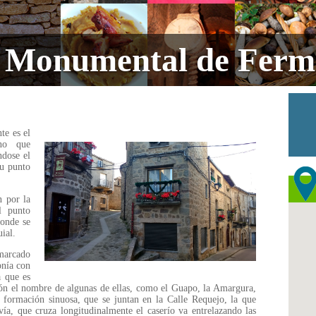
 Monumental de Fermo
te es el
ano que
ndose el
su punto
n por la
l punto
donde se
ial.
arcado
onía con
a que es
ión el nombre de algunas de ellas, como el Guapo, la Amargura,
a formación sinuosa, que se juntan en la Calle Requejo, la que
vía, que cruza longitudinalmente el caserío va entrelazando las