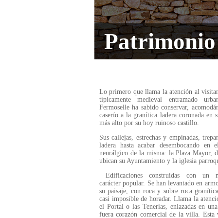
Patrimonio
Lo primero que llama la atención al visitan
típicamente medieval entramado urb
Fermoselle ha sabido conservar, acomodá
caserío a la granítica ladera coronada en 
más alto por su hoy ruinoso castillo.
Sus callejas, estrechas y empinadas, trepa
ladera hasta acabar desembocando en e
neurálgico de la misma: la Plaza Mayor, 
ubican su Ayuntamiento y la iglesia parroqu
Edificaciones construidas con un m
carácter popular. Se han levantado en arm
su paisaje, con roca y sobre roca granític
casi imposible de horadar. Llama la atenc
el Portal o las Tenerías, enlazadas en un
fuera corazón comercial de la villa. Esta 