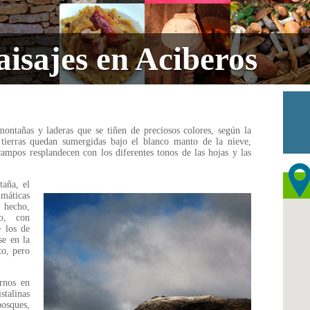
aisajes en Aciberos
ontañas y laderas que se tiñen de preciosos colores, según la
 tierras quedan sumergidas bajo el blanco manto de la nieve,
ampos resplandecen con los diferentes tonos de las hojas y las
taña, el
máticas
 hecho,
o, con
e los de
se en la
to, pero
rnos en
talinas
bosques,