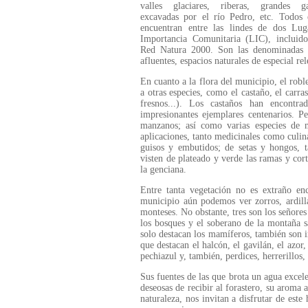
valles glaciares, riberas, grandes ga
excavadas por el río Pedro, etc. Todos 
encuentran entre las lindes de dos Lug
Importancia Comunitaria (LIC), incluido
Red Natura 2000. Son las denominadas R
afluentes, espacios naturales de especial r
En cuanto a la flora del municipio, el robl
a otras especies, como el castaño, el carras
fresnos...). Los castaños han encontra
impresionantes ejemplares centenarios. P
manzanos; así como varias especies de 
aplicaciones, tanto medicinales como culina
guisos y embutidos; de setas y hongos, 
visten de plateado y verde las ramas y cort
la genciana.
Entre tanta vegetación no es extraño en
municipio aún podemos ver zorros, ardillas
monteses. No obstante, tres son los señores d
los bosques y el soberano de la montaña s
solo destacan los mamíferos, también son im
que destacan el halcón, el gavilán, el azor, 
pechiazul y, también, perdices, herrerillos,
Sus fuentes de las que brota un agua excele
deseosas de recibir al forastero, su aroma 
naturaleza, nos invitan a disfrutar de est