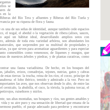
rgantas
ellos se
ares de
s en la
iberas del Río Tera y afluentes y Riberas del Río Tuela y
elevancia por su riqueza de flora y fauna.
e es una de sus señas de identidad, aunque también cede espacios
co, el nogal, el abedul o la vegetación de ribera (alisos, sauces,
do aquí un hábitat ideal, desarrollando amplios sotos con
ero, además de toda esta variedad arbórea, son abundantes los
matorrales, que sorprenden por su multitud de propiedades y
rias, ya que sirven para aromatizar aguardientes y para especiar
tanto comestibles como venenosos; de líquenes y musgos, que
ezas de nuestros árboles y piedras; y de plantas curativas, como
contrar una fauna variadísima. De hecho, en los bosques del
, jabalíes, erizos, comadrejas, tejones, nutrias, gatos y cabras
e estas tierras: la trucha, reina de los ríos; el corzo, príncipe de
anabresa: el lobo ibérico, temido y admirado a la vez. Pero no
portantes las aves, que nos observan desde lo alto, de entre las
el cernícalo, la abubilla, el cuco, la tórtola, la paloma torcaz, el
 petirrojos, ruiseñores y mirlos.
nte, sus altas montañas, sus bosques y ríos, sus gentes amables y
a vida y su aire puro y esa sensación de libertad que emana de la
e hermoso pueblo, el paraje adecuado para perderse y encontrarse