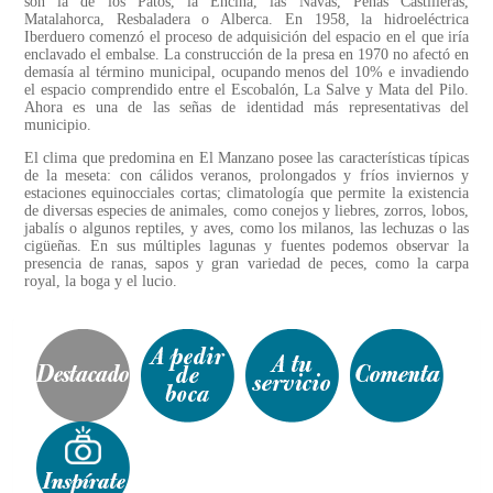
son la de los Patos, la Encina, las Navas, Peñas Castilleras,
Matalahorca, Resbaladera o Alberca. En 1958, la hidroeléctrica
Iberduero comenzó el proceso de adquisición del espacio en el que iría
enclavado el embalse. La construcción de la presa en 1970 no afectó en
demasía al término municipal, ocupando menos del 10% e invadiendo
el espacio comprendido entre el Escobalón, La Salve y Mata del Pilo.
Ahora es una de las señas de identidad más representativas del
municipio.
El clima que predomina en El Manzano posee las características típicas
de la meseta: con cálidos veranos, prolongados y fríos inviernos y
estaciones equinocciales cortas; climatología que permite la existencia
de diversas especies de animales, como conejos y liebres, zorros, lobos,
jabalís o algunos reptiles, y aves, como los milanos, las lechuzas o las
cigüeñas. En sus múltiples lagunas y fuentes podemos observar la
presencia de ranas, sapos y gran variedad de peces, como la carpa
royal, la boga y el lucio.