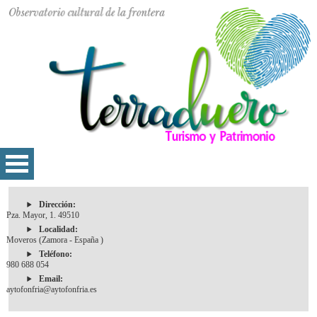
Dirección:
Pza. Mayor, 1. 49510
Localidad:
Moveros (Zamora - España )
Teléfono:
980 688 054
Email:
aytofonfria@aytofonfria.es