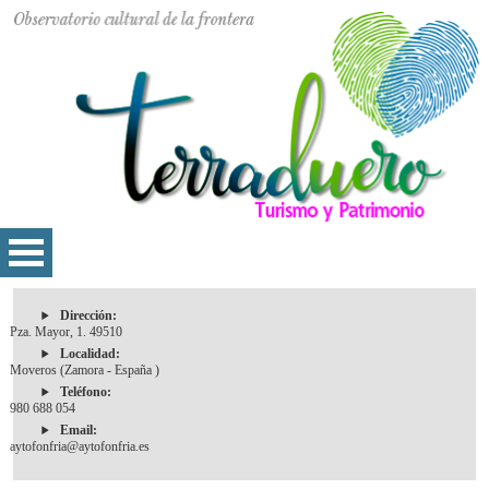
Dirección:
Pza. Mayor, 1. 49510
Localidad:
Moveros (Zamora - España )
Teléfono:
980 688 054
Email:
aytofonfria@aytofonfria.es