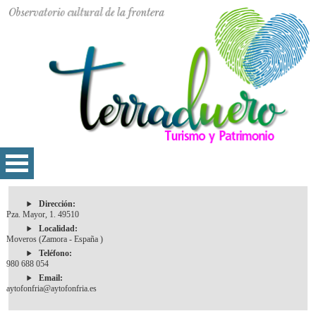
Dirección:
Pza. Mayor, 1. 49510
Localidad:
Moveros (Zamora - España )
Teléfono:
980 688 054
Email:
aytofonfria@aytofonfria.es