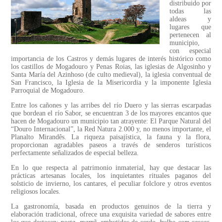
distribuido por
todas las
aldeas y
lugares que
pertenecen al
municipio,
con especial
importancia de los Castros y demás lugares de interés histórico como
los castillos de Mogadouro y Penas Roias, las iglesias de Algosinho y
Santa María del Azinhoso (de culto medieval), la iglesia conventual de
San Francisco, la Iglesia de la Misericordia y la imponente Iglesia
Parroquial de Mogadouro.
Entre los cañones y las arribes del río Duero y las sierras escarpadas
que bordean el río Sabor, se encuentran 3 de los mayores encantos que
hacen de Mogadouro un municipio tan atrayente: El Parque Natural del
“Douro Internacional”, la Red Natura 2.000 y, no menos importante, el
Planalto Mirandês. La riqueza paisajística, la fauna y la flora,
proporcionan agradables paseos a través de senderos turísticos
perfectamente señalizados de especial belleza.
En lo que respecta al patrimonio inmaterial, hay que destacar las
prácticas artesanas locales, los inquietantes rituales paganos del
solsticio de invierno, los cantares, el peculiar folclore y otros eventos
religiosos locales.
La gastronomía, basada en productos genuinos de la tierra y
elaboración tradicional, ofrece una exquisita variedad de sabores entre