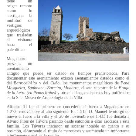
tiene un
origen remoto
como lo
atestiguan la
multitud de
vestigios
arqueológicos
que trasladan
al visitante
hasta el
paleolítico
Mogadouro
presenta un
asentamiento
antiguo que puede ser datado de tiempos prehistóricos. Para
documentar este asentamiento existen asentamientos datados como el
del
Barrocal/Alto
y del
Cuño
, los monumentos megalíticos de
Pena
Mosqueira
,
Sanhoane, Barreiro, Modorra
, el arte rupestre de la
Fraga
de la Letra (en Penas Roias)
y otros hallazgos dispersos hoy unificados
en la Sala Museo de Arqueología de la Villa.
Alfonso III fue el primero en concederle el fuero a Mogadouro en
1.272, renovándose al año siguiente. En 1.512, D. Manuel le otorgó de
nuevo el fuero a la villa y el 20 de noviembre de 1.433 fue donada a
Álvaro Pires de Távora pasando desde entonces a estar asociada a esta
familia. Los Távoras iniciaron un ascenso notable en cuanto a su
posición, alcanzando el título de marqueses y asumiendo un importante
e influyente papel en la región.