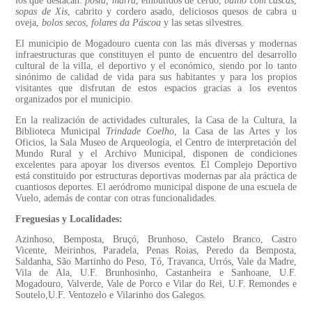
los que destacan:
posta, marrã
, embutidos de cerdo,
bulho com cascas
,
sopas de Xis
, cabrito y cordero asado, deliciosos quesos de cabra u
oveja,
bolos secos
,
folares da Páscoa
y las setas silvestres.
El municipio de Mogadouro cuenta con las más diversas y modernas
infraestructuras que constituyen el punto de encuentro del desarrollo
cultural de la villa, el deportivo y el económico, siendo por lo tanto
sinónimo de calidad de vida para sus habitantes y para los propios
visitantes que disfrutan de estos espacios gracias a los eventos
organizados por el municipio.
En la realización de actividades culturales, la Casa de la Cultura, la
Biblioteca Municipal
Trindade Coelho
, la Casa de las Artes y los
Oficios, la Sala Museo de Arqueología, el Centro de interpretación del
Mundo Rural y el Archivo Municipal, disponen de condiciones
excelentes para apoyar los diversos eventos. El Complejo Deportivo
está constituido por estructuras deportivas modernas par ala práctica de
cuantiosos deportes. El aeródromo municipal dispone de una escuela de
Vuelo, además de contar con otras funcionalidades.
Freguesias y Localidades:
Azinhoso, Bemposta, Bruçó, Brunhoso, Castelo Branco, Castro
Vicente, Meirinhos, Paradela, Penas Roias, Peredo da Bemposta,
Saldanha, São Martinho do Peso, Tó, Travanca, Urrós, Vale da Madre,
Vila de Ala, U.F. Brunhosinho, Castanheira e Sanhoane, U.F.
Mogadouro, Valverde, Vale de Porco e Vilar do Rei, U.F. Remondes e
Soutelo,U.F. Ventozelo e Vilarinho dos Galegos.