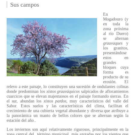
Sus campos
En
Mogadouro (y
en toda la
zona próxima
al río Duero)
se alternan
grauvaques
y
los granitos,
presentándose
estos en
grandes
bloques cuya
forma es
producto de su
erosión. El
relevo a este paisaje, lo constituyen una sucesión de ondulantes colinas
donde predominan los
xistos grauváquicos
salpicados de afloramientos
cuarcicos que se elevan majestuosos en el paisaje formando sierras. En
el sur, abundan los
xistos pardos
, muy característicos del valle del
Sabor. Estos suelos y las características del clima, facilitan el
crecimiento de una cubierta vegetal abundante y diversa que atribuye a
la panorámica un manto de bellos colores que se alternan según la
estación del año..
Los inviernos son aquí relativamente rigurosos, principalmente en la
zona central del término municipal, más azotadas por los vientos que