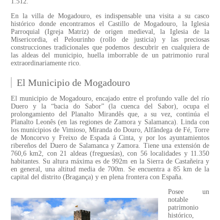
1.512.
En la villa de Mogadouro, es indispensable una visita a su casco
histórico donde encontramos el Castillo de Mogadouro, la Iglesia
Parroquial (Igreja Matriz) de origen medieval, la Iglesia de la
Misericordia, el Pelourinho (rollo de justicia) y las preciosas
construcciones tradicionales que podemos descubrir en cualquiera de
las aldeas del municipio, huella imborrable de un patrimonio rural
extraordinariamente rico.
El Municipio de Mogadouro
El municipio de Mogadouro, encajado entre el profundo valle del río
Duero y la “bacia do Sabor” (la cuenca del Sabor), ocupa el
prolongamiento del Planalto Mirandês que, a su vez, continúa el
Planalto Leonês (en las regiones de Zamora y Salamanca). Linda con
los municipios de Vimioso, Miranda do Douro, Alfândega de Fé, Torre
de Moncorvo y Freixo de Espada á Cinta, y por los ayuntamientos
ribereños del Duero de Salamanca y Zamora. Tiene una extensión de
760,6 km2, con 21 aldeas (freguesías), con 56 localidades y 11.350
habitantes. Su altura máxima es de 992m en la Sierra de Castañeira y
en general, una altitud media de 700m. Se encuentra a 85 km de la
capital del distrito (Bragança) y en plena frontera con España.
Posee un
notable
patrimonio
histórico,