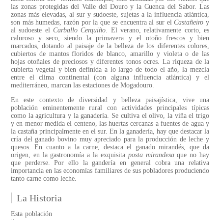
las zonas protegidas del Valle del Douro y la Cuenca del Sabor. Las
zonas más elevadas, al sur y sudoeste, sujetas a la influencia atlántica,
son más humedas, razón por la que se encuentra al sur el
Castañeiro
y
al sudoeste el
Carballo Cerquiño
. El verano, relativamente corto, es
caluroso y seco, siendo la primavera y el otoño frescos y bien
marcados, dotando al paisaje de la belleza de los diferentes colores,
cubiertos de mantos floridos de blanco, amarillo y violeta o de las
hojas otoñales de preciosos y diferentes tonos ocres. La riqueza de la
cubierta vegetal y bien definida a lo largo de todo el año, la mezcla
entre el clima continental (con alguna influencia atlántica) y el
mediterráneo, marcan las estaciones de Mogadouro.
En este contexto de diversidad y belleza paisajística, vive una
población eminentemente rural con actividades principales típicas
como la agricultura y la ganadería. Se cultiva el olivo, la viña el trigo
y en menor medida el centeno, las huertas cercanas a fuentes de agua y
la castaña principalmente en el sur. En la ganadería, hay que destacar la
cría del ganado bovino muy apreciado para la producción de leche y
quesos. En cuanto a la carne, destaca el ganado mirandés, que da
origen, en la gastronomía a la exquisita
posta mirandesa
que no hay
que perderse. Por ello la gandería en general cobra una relativa
importancia en las economías familiares de sus pobladores produciendo
tanto carne como leche.
La Historia
Esta población