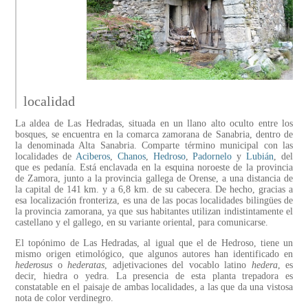
localidad
La aldea de Las Hedradas, situada en un llano alto oculto entre los
bosques, se encuentra en la comarca zamorana de Sanabria, dentro de
la denominada Alta Sanabria. Comparte término municipal con las
localidades de
Aciberos
,
Chanos
,
Hedroso
,
Padornelo
y
Lubián
, del
que es pedanía. Está enclavada en la esquina noroeste de la provincia
de Zamora, junto a la provincia gallega de Orense, a una distancia de
la capital de 141 km. y a 6,8 km. de su cabecera. De hecho, gracias a
esa localización fronteriza, es una de las pocas localidades bilingües de
la provincia zamorana, ya que sus habitantes utilizan indistintamente el
castellano y el gallego, en su variante oriental, para comunicarse.
El topónimo de Las Hedradas, al igual que el de Hedroso, tiene un
mismo origen etimológico, que algunos autores han identificado en
hederosus
o
hederatas
, adjetivaciones del vocablo latino
hedera
, es
decir, hiedra o yedra. La presencia de esta planta trepadora es
constatable en el paisaje de ambas localidades, a las que da una vistosa
nota de color verdinegro.