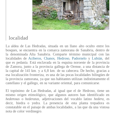
localidad
La aldea de Las Hedradas, situada en un llano alto oculto entre los
bosques, se encuentra en la comarca zamorana de Sanabria, dentro de
la denominada Alta Sanabria. Comparte término municipal con las
localidades de
Aciberos
,
Chanos
,
Hedroso
,
Padornelo
y
Lubián
, del
que es pedanía. Está enclavada en la esquina noroeste de la provincia
de Zamora, junto a la provincia gallega de Orense, a una distancia de
la capital de 141 km. y a 6,8 km. de su cabecera. De hecho, gracias a
esa localización fronteriza, es una de las pocas localidades bilingües de
la provincia zamorana, ya que sus habitantes utilizan indistintamente el
castellano y el gallego, en su variante oriental, para comunicarse.
El topónimo de Las Hedradas, al igual que el de Hedroso, tiene un
mismo origen etimológico, que algunos autores han identificado en
hederosus
o
hederatas
, adjetivaciones del vocablo latino
hedera
, es
decir, hiedra o yedra. La presencia de esta planta trepadora es
constatable en el paisaje de ambas localidades, a las que da una vistosa
nota de color verdinegro.