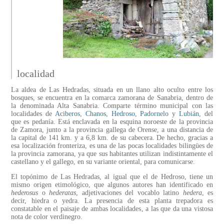
localidad
La aldea de Las Hedradas, situada en un llano alto oculto entre los
bosques, se encuentra en la comarca zamorana de Sanabria, dentro de
la denominada Alta Sanabria. Comparte término municipal con las
localidades de
Aciberos
,
Chanos
,
Hedroso
,
Padornelo
y
Lubián
, del
que es pedanía. Está enclavada en la esquina noroeste de la provincia
de Zamora, junto a la provincia gallega de Orense, a una distancia de
la capital de 141 km. y a 6,8 km. de su cabecera. De hecho, gracias a
esa localización fronteriza, es una de las pocas localidades bilingües de
la provincia zamorana, ya que sus habitantes utilizan indistintamente el
castellano y el gallego, en su variante oriental, para comunicarse.
El topónimo de Las Hedradas, al igual que el de Hedroso, tiene un
mismo origen etimológico, que algunos autores han identificado en
hederosus
o
hederatas
, adjetivaciones del vocablo latino
hedera
, es
decir, hiedra o yedra. La presencia de esta planta trepadora es
constatable en el paisaje de ambas localidades, a las que da una vistosa
nota de color verdinegro.