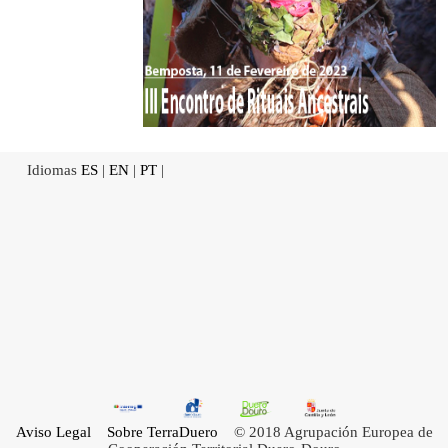
Idiomas
ES
|
EN
|
PT
|
Aviso Legal
Sobre TerraDuero
© 2018 Agrupación Europea de