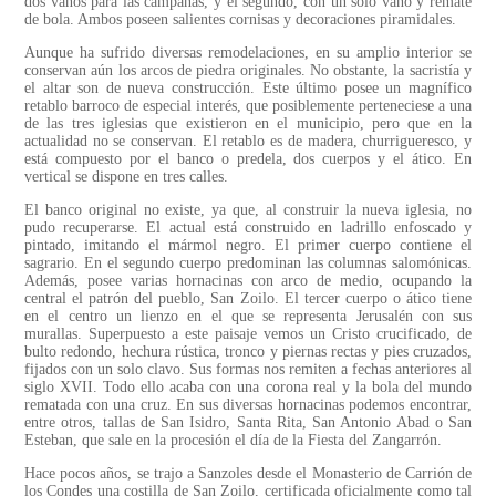
dos vanos para las campanas, y el segundo, con un solo vano y remate
de bola. Ambos poseen salientes cornisas y decoraciones piramidales.
Aunque ha sufrido diversas remodelaciones, en su amplio interior se
conservan aún los arcos de piedra originales. No obstante, la sacristía y
el altar son de nueva construcción. Este último posee un magnífico
retablo barroco de especial interés, que posiblemente perteneciese a una
de las tres iglesias que existieron en el municipio, pero que en la
actualidad no se conservan. El retablo es de madera, churrigueresco, y
está compuesto por el banco o predela, dos cuerpos y el ático. En
vertical se dispone en tres calles.
El banco original no existe, ya que, al construir la nueva iglesia, no
pudo recuperarse. El actual está construido en ladrillo enfoscado y
pintado, imitando el mármol negro. El primer cuerpo contiene el
sagrario. En el segundo cuerpo predominan las columnas salomónicas.
Además, posee varias hornacinas con arco de medio, ocupando la
central el patrón del pueblo, San Zoilo. El tercer cuerpo o ático tiene
en el centro un lienzo en el que se representa Jerusalén con sus
murallas. Superpuesto a este paisaje vemos un Cristo crucificado, de
bulto redondo, hechura rústica, tronco y piernas rectas y pies cruzados,
fijados con un solo clavo. Sus formas nos remiten a fechas anteriores al
siglo XVII. Todo ello acaba con una corona real y la bola del mundo
rematada con una cruz. En sus diversas hornacinas podemos encontrar,
entre otros, tallas de San Isidro, Santa Rita, San Antonio Abad o San
Esteban, que sale en la procesión el día de la Fiesta del Zangarrón.
Hace pocos años, se trajo a Sanzoles desde el Monasterio de Carrión de
los Condes una costilla de San Zoilo, certificada oficialmente como tal