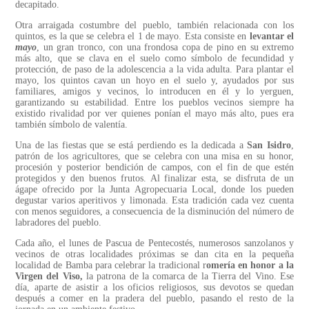
decapitado.
Otra arraigada costumbre del pueblo, también relacionada con los
quintos, es la que se celebra el 1 de mayo. Esta consiste en
levantar el
mayo
, un gran tronco, con una frondosa copa de pino en su extremo
más alto, que se clava en el suelo como símbolo de fecundidad y
protección, de paso de la adolescencia a la vida adulta. Para plantar el
mayo, los quintos cavan un hoyo en el suelo y, ayudados por sus
familiares, amigos y vecinos, lo introducen en él y lo yerguen,
garantizando su estabilidad. Entre los pueblos vecinos siempre ha
existido rivalidad por ver quienes ponían el mayo más alto, pues era
también símbolo de valentía.
Una de las fiestas que se está perdiendo es la dedicada a
San Isidro
,
patrón de los agricultores, que se celebra con una misa en su honor,
procesión y posterior bendición de campos, con el fin de que estén
protegidos y den buenos frutos. Al finalizar esta, se disfruta de un
ágape ofrecido por la Junta Agropecuaria Local, donde los pueden
degustar varios aperitivos y limonada. Esta tradición cada vez cuenta
con menos seguidores, a consecuencia de la disminución del número de
labradores del pueblo.
Cada año, el lunes de Pascua de Pentecostés, numerosos sanzolanos y
vecinos de otras localidades próximas se dan cita en la pequeña
localidad de Bamba para celebrar la tradicional r
omería en honor a la
Virgen del Viso,
la patrona de la comarca de la Tierra del Vino. Ese
día, aparte de asistir a los oficios religiosos, sus devotos se quedan
después a comer en la pradera del pueblo, pasando el resto de la