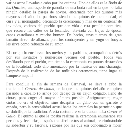
varios actos llevados a cabo por los quintos. Uno de ellos es la
Boda de
los Quinto
s, una especie de parodia de una boda real en la que no falta
ningún detalle: la pareja de novios, encarnada por los quintos más
mayores del año; los padrinos, siendo los quintos de menor edad; el
cura y el monaguillo, oficiando la ceremonia; y más de un centenar de
invitados, vecinos del pueblo que dan vida a esta peculiar comitiva,
que recorre las calles de la localidad, ataviada con trajes de época,
capas castellanas y mucho humor. De hecho, unas tuercas de gran
tamaño sirven de alianzas para los contrayentes y un yugo de bueyes
les sirve como refuerzo de su amor.
El cortejo lo encabezan los novios y los padrinos, acompañados detrás
por sus invitados y numerosos vecinos del pueblo. Todos van
desfilando por el pueblo, repitiendo la ceremonia en puntos destacados
de la localidad, todo ello amenizado por la música de una charanga.
Después de la realización de las múltiples ceremonias, tiene lugar el
banquete nupcial.
Para concluir el fin de semana de Carnaval, se lleva a cabo la
tradicional
Carrera de cintas,
en la que los quintos del año compiten
pasando a caballo (o asno) por debajo de un cajón colgado, lleno de
cintas, para coger el mayor número posible. Antiguamente, coger
cintas no era el objetivo, sino decapitar un gallo con un garrote o
espada, pero la sensibilidad actual hacia los animales ha permitido que
se dulcifique la tradición. A esta costumbre se la denominaba
Correr el
Gallo
. El quinto al que le tocaba realizar la ceremonia enumeraba sus
pecados y fechorías, después transfería estos al animal, recriminándole
su soberbia y su lascivia, razones por las que era condenado a morir