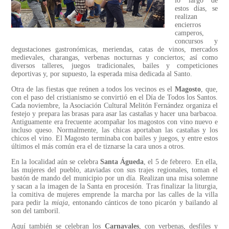
lo largo de
estos días, se
realizan
encierros
camperos,
concursos y
degustaciones gastronómicas, meriendas, catas de vinos, mercados
medievales, charangas, verbenas nocturnas y conciertos; así como
diversos talleres, juegos tradicionales, bailes y competiciones
deportivas y, por supuesto, la esperada misa dedicada al Santo.
Otra de las fiestas que reúnen a todos los vecinos es el
Magosto
, que,
con el paso del cristianismo se convirtió en el Día de Todos los Santos.
Cada noviembre, la Asociación Cultural Melitón Fernández organiza el
festejo y prepara las brasas para asar las castañas y hacer una barbacoa.
Antiguamente era frecuente acompañar los magostos con vino nuevo e
incluso queso. Normalmente, las chicas aportaban las castañas y los
chicos el vino. El Magosto terminaba con bailes y juegos, y entre estos
últimos el más común era el de tiznarse la cara unos a otros.
En la localidad aún se celebra
Santa Águeda
, el 5 de febrero. En ella,
las mujeres del pueblo, ataviadas con sus trajes regionales, toman el
bastón de mando del municipio por un día. Realizan una misa solemne
y sacan a la imagen de la Santa en procesión. Tras finalizar la liturgia,
la comitiva de mujeres emprende la marcha por las calles de la villa
para pedir la
miaja
, entonando cánticos de tono picarón y bailando al
son del tamboril.
Aquí también se celebran los
Carnavales
, con verbenas, desfiles y