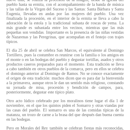
pueblo hasta su ermita, con el acompañamiento de la banda de música
y las tallas de la Virgen del Suceso y las Santas: Santa Bárbara y Santa
Eugenia, llevadas en andas por las mujeres del pueblo. Una vez
finalizada la procesión, en el interior de la ermita se lleva a cabo la
adoración de la estola y la tradicional subasta de roscas de yema. La
más grande es subastada entre los vecinos, mientras que las más
pequeñas son vendidas. Importante es la presencia de las niñas vestidas
de Nazarenas y las Peregrinas, que acompañan en el festejo con trajes
típicos.
El día 25 de abril se celebra San Marcos, el equivalente al Domingo
Tortillero, pues la costumbre es reunirse con la familia o los amigos en
el monte o en las bodegas del pueblo y degustar tortillas, asados y otros
productos caseros preparados para el momento. Esta tradición se lleva
a cabo también en otros pueblos de la comarca, pero en ellos se celebra
el domingo anterior al Domingo de Ramos. No se conoce exactamente
el origen de esta tradición: muchos dicen que es para dar la bienvenida
a la primavera, aunque otros le dan un sentido más religioso, constando
su jornada de misa, procesión y bendición de campos, para,
posteriormente, degustar este típico plato.
Otro acto lúdico celebrado por los moralinos tiene lugar el día 1 de
noviembre, en el que los quintos piden el Somarro y otras viandas por
las casas del pueblo. El somarro es una de las comidas típicas de la
matanza, un trozo de carne a la brasa del que después dan buena cuenta
en las bodegas.
Pero en Morales del Rey también se celebran fiestas más reconocidas,