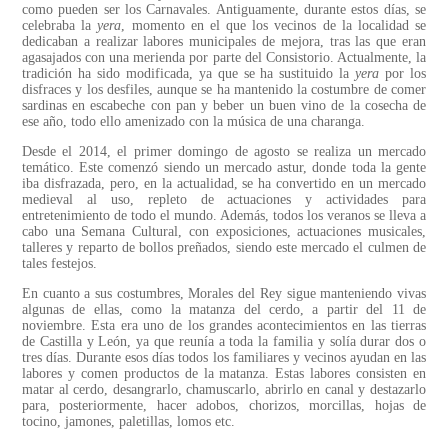
como pueden ser los Carnavales. Antiguamente, durante estos días, se
celebraba la
yera
, momento en el que los vecinos de la localidad se
dedicaban a realizar labores municipales de mejora, tras las que eran
agasajados con una merienda por parte del Consistorio. Actualmente, la
tradición ha sido modificada, ya que se ha sustituido la
yera
por los
disfraces y los desfiles, aunque se ha mantenido la costumbre de comer
sardinas en escabeche con pan y beber un buen vino de la cosecha de
ese año, todo ello amenizado con la música de una charanga.
Desde el 2014, el primer domingo de agosto se realiza un mercado
temático. Este comenzó siendo un mercado astur, donde toda la gente
iba disfrazada, pero, en la actualidad, se ha convertido en un mercado
medieval al uso, repleto de actuaciones y actividades para
entretenimiento de todo el mundo. Además, todos los veranos se lleva a
cabo una Semana Cultural, con exposiciones, actuaciones musicales,
talleres y reparto de bollos preñados, siendo este mercado el culmen de
tales festejos.
En cuanto a sus costumbres, Morales del Rey sigue manteniendo vivas
algunas de ellas, como la matanza del cerdo, a partir del 11 de
noviembre. Esta era uno de los grandes acontecimientos en las tierras
de Castilla y León, ya que reunía a toda la familia y solía durar dos o
tres días. Durante esos días todos los familiares y vecinos ayudan en las
labores y comen productos de la matanza. Estas labores consisten en
matar al cerdo, desangrarlo, chamuscarlo, abrirlo en canal y destazarlo
para, posteriormente, hacer adobos, chorizos, morcillas, hojas de
tocino, jamones, paletillas, lomos etc.