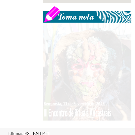
Idiomas
ES
|
EN
|
PT
|