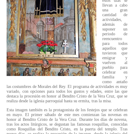
estos días se
llevan a cabo
una gran
cantidad de
actividades,
además de
suponer un
periodo de
reencuentro
para todos
aquellos que
tuvieron que
emigrar y
vuelven al
pueblo para
celebrar en
familia y
como antaño
las costumbres de Morales del Rey. El programa de actividades es muy
variado, con opciones para todos los gustos y edades, entre las que
destaca la procesión en honor al Bendito Cristo de la Vera Cruz, que se
realiza desde la iglesia parroquial hasta su ermita, tras la misa.
Esta imagen también es la protagonista de los festejos que se celebran
en mayo. El primer sábado de este mes comienzan las novenas en
honor al Bendito Cristo de la Vera Cruz. Durante los días de novena,
tras los actos litúrgicos, se degustan las famosas rosquillas, conocidas
como Rosquillas del Bendito Cristo, en la puerta del templo. Tras
nueve días, se realiza la procesión de la imagen, desde la iglesia del