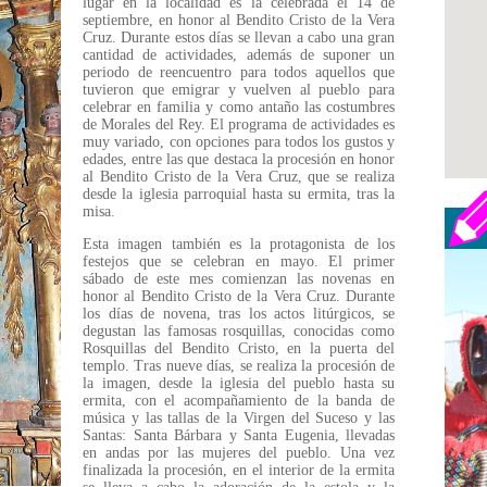
lugar en la localidad es la celebrada el 14 de
septiembre, en honor al Bendito Cristo de la Vera
Cruz. Durante estos días se llevan a cabo una gran
cantidad de actividades, además de suponer un
periodo de reencuentro para todos aquellos que
tuvieron que emigrar y vuelven al pueblo para
celebrar en familia y como antaño las costumbres
de Morales del Rey. El programa de actividades es
muy variado, con opciones para todos los gustos y
edades, entre las que destaca la procesión en honor
al Bendito Cristo de la Vera Cruz, que se realiza
desde la iglesia parroquial hasta su ermita, tras la
misa.
Esta imagen también es la protagonista de los
festejos que se celebran en mayo. El primer
sábado de este mes comienzan las novenas en
honor al Bendito Cristo de la Vera Cruz. Durante
los días de novena, tras los actos litúrgicos, se
degustan las famosas rosquillas, conocidas como
Rosquillas del Bendito Cristo, en la puerta del
templo. Tras nueve días, se realiza la procesión de
la imagen, desde la iglesia del pueblo hasta su
ermita, con el acompañamiento de la banda de
música y las tallas de la Virgen del Suceso y las
Santas: Santa Bárbara y Santa Eugenia, llevadas
en andas por las mujeres del pueblo. Una vez
finalizada la procesión, en el interior de la ermita