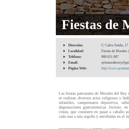
Fiestas de 
Dirección:
C/ Calvo Sotelo, 17
Localidad:
Fiestas de Morales 
Teléfono:
980 651 007
Email:
aytomoralesrey@gm
Página Web:
http://www.ayuntami
Las fiestas patronales de Morales del Rey 
se realizan diversos actos religiosos y lú
infantiles, campeonatos deportivos, talle
degustaciones gastronómicas. Incluso, e
cintas, que consisten en pasar a caballo p
cada una a una argolla y enrolladas en el i