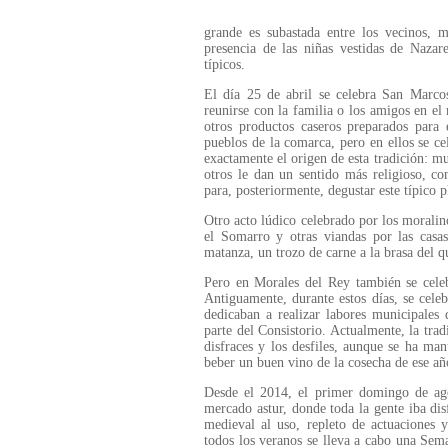
grande es subastada entre los vecinos, 
presencia de las niñas vestidas de Nazar
típicos.
El día 25 de abril se celebra San Marcos
reunirse con la familia o los amigos en el 
otros productos caseros preparados para
pueblos de la comarca, pero en ellos se 
exactamente el origen de esta tradición: m
otros le dan un sentido más religioso, c
para, posteriormente, degustar este típico p
Otro acto lúdico celebrado por los moralino
el Somarro y otras viandas por las casa
matanza, un trozo de carne a la brasa del 
Pero en Morales del Rey también se celeb
Antiguamente, durante estos días, se cele
dedicaban a realizar labores municipales
parte del Consistorio. Actualmente, la trad
disfraces y los desfiles, aunque se ha ma
beber un buen vino de la cosecha de ese añ
Desde el 2014, el primer domingo de ag
mercado astur, donde toda la gente iba dis
medieval al uso, repleto de actuaciones 
todos los veranos se lleva a cabo una Sema