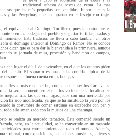
se lleva a cabo la adoración de la estola y la
tradicional subasta de roscas de yema. La más
mientras que las más pequeñas son vendidas. Importante es la
enas y las Peregrinas, que acompañan en el festejo con trajes
, el equivalente al Domingo Tortillero, pues la costumbre es
monte o en las bodegas del pueblo y degustar tortillas, asados y
 el momento. Esta tradición se lleva a cabo también en otros
celebra el domingo anterior al Domingo de Ramos. No se conoce
uchos dicen que es para dar la bienvenida a la primavera, aunque
onstando su jornada de misa, procesión y bendición de campos,
lato.
s tiene lugar el día 1 de noviembre, en el que los quintos piden
s del pueblo. El somarro es una de las comidas típicas de la
que después dan buena cuenta en las bodegas.
ran fiestas más reconocidas, como pueden ser los Carnavales.
braba la
yera
, momento en el que los vecinos de la localidad se
 de mejora, tras las que eran agasajados con una merienda por
ición ha sido modificada, ya que se ha sustituido la
yera
por los
ntenido la costumbre de comer sardinas en escabeche con pan y
o, todo ello amenizado con la música de una charanga.
osto se realiza un mercado temático. Este comenzó siendo un
frazada, pero, en la actualidad, se ha convertido en un mercado
y actividades para entretenimiento de todo el mundo. Además,
na Cultural, con exposiciones, actuaciones musicales, talleres y