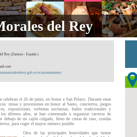
Morales del Rey
del Rey (Zamora - España )
ail.com
entomoralesderey.gob.es/es/ayuntamiento/
se celebran el 26 de junio, en honor a San Pelayo. Durante estas
dicos: misas y procesiones en honor al Santo, conciertos, juegos
res, exposiciones, verbenas nocturnas, bailes tradicionales y
n los últimos años, se han comenzado a organizar carreras de
or debajo de un cajón colgado, lleno de cintas de raso, cosidas
nterior, para coger el mayor número posible.
Otra de las principales festividades que tienen