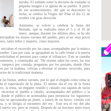
miraba. El soldado tomó la decisión de trasladar la
pequeña imagen a la iglesia de su pueblo. A partir
de ese acontecimiento, del que se desconoce la
fecha, se celebra la Virgen del Pilar el día 12 de
octubre con gran devoción.
Asimismo, se volvió a celebrar la fiesta del
Reinado, que se realizaba entre el 5 y el 10 de
enero, aunque, durante los últimos años, se ha ido
rticipaban los mozos varones del pueblo, pero al ser muy pocos
cinos, tanto niños y mujeres, como mayores.
 iniciaban el recorrido por las casas, acompañados por la música
 bombo. Casa por casa, se agrupaban en la calle frente a la puerta
solicitaban el permiso para cantar el villancico. Este se cantaba
rumentos, y comenzaba así: “De oriente salen los reyes, los tres
i tampoco por comida, preguntan por los portales, donde Dios
yes por la mañana, volvían a efectuar el mismo recorrido, para
uctos de la tradicional matanza.
de las fiestas, ambos varones, por lo que el elegido como reina se
a el espectáculo de la plaza. El ultimo día el rey de la fiesta
ro, la reina, un elegante vestido y calzado con zapatos de tacón
s recorrían el pueblo a caballo, acompañados del público y la
a, donde el público se acomodaba para presenciar los siguientes
lesia, se aproximaba un jinete, a lomos de un burro, vestido con
a, y se dirigía al encuentro del rey. Este era el rey del año
al nuevo rey, pero se resistía. Después de un forcejeo entre reyes