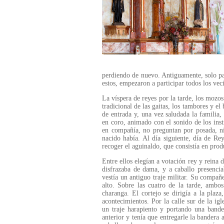
perdiendo de nuevo. Antiguamente, solo pa
estos, empezaron a participar todos los ve
La víspera de reyes por la tarde, los mozos
tradicional de las gaitas, los tambores y el
de entrada y, una vez saludada la familia, 
en coro, animado con el sonido de los inst
en compañía, no preguntan por posada, n
nacido había. Al día siguiente, día de Re
recoger el aguinaldo, que consistía en prod
Entre ellos elegían a votación rey y reina 
disfrazaba de dama, y a caballo presenciab
vestía un antiguo traje militar. Su compañe
alto. Sobre las cuatro de la tarde, ambo
charanga. El cortejo se dirigía a la plaz
acontecimientos. Por la calle sur de la ig
un traje harapiento y portando una bander
anterior y tenía que entregarle la bandera 