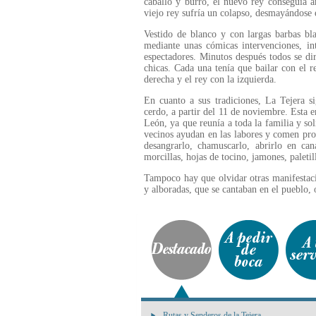
caballo y burro, el nuevo rey conseguía ar
viejo rey sufría un colapso, desmayándose 
Vestido de blanco y con largas barbas bla
mediante unas cómicas intervenciones, int
espectadores. Minutos después todos se dir
chicas. Cada una tenía que bailar con el 
derecha y el rey con la izquierda.
En cuanto a sus tradiciones, La Tejera s
cerdo, a partir del 11 de noviembre. Esta e
León, ya que reunía a toda la familia y sol
vecinos ayudan en las labores y comen prod
desangrarlo, chamuscarlo, abrirlo en can
morcillas, hojas de tocino, jamones, paletil
Tampoco hay que olvidar otras manifestaci
y alboradas, que se cantaban en el pueblo, 
Rutas y Senderos de la Tejera