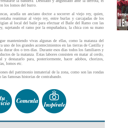
rebatarle la bandera. Desolado y angustiado ante la derrota, el
en los lomos del burro.
ncas, acudía un anciano doctor a socorrer al viejo rey, quien,
entaba reanimar al viejo rey, entre burlas y carcajadas de los
igían al local del baile para efectuar el Baile del Ramo con las
rey, sujetando el ramo por la empuñadura, la chica con su mano
igue manteniendo vivas algunas de ellas, como la matanza del
ra uno de los grandes acontecimientos en las tierras de Castilla y
ía durar dos o tres días. Durante esos días todos los familiares y
uctos de la matanza. Estas labores consisten en matar al cerdo,
al y destazarlo para, posteriormente, hacer adobos, chorizos,
las, lomos etc.
ones del patrimonio inmaterial de la zona, como son las rondas
o las famosas historias de contrabando.