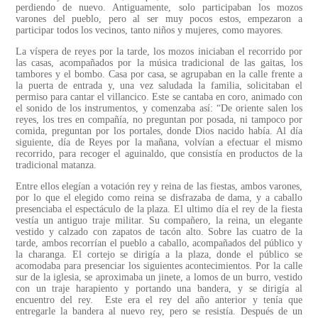
perdiendo de nuevo. Antiguamente, solo participaban los mozos
varones del pueblo, pero al ser muy pocos estos, empezaron a
participar todos los vecinos, tanto niños y mujeres, como mayores.
La víspera de reyes por la tarde, los mozos iniciaban el recorrido por
las casas, acompañados por la música tradicional de las gaitas, los
tambores y el bombo. Casa por casa, se agrupaban en la calle frente a
la puerta de entrada y, una vez saludada la familia, solicitaban el
permiso para cantar el villancico. Este se cantaba en coro, animado con
el sonido de los instrumentos, y comenzaba así: “De oriente salen los
reyes, los tres en compañía, no preguntan por posada, ni tampoco por
comida, preguntan por los portales, donde Dios nacido había. Al día
siguiente, día de Reyes por la mañana, volvían a efectuar el mismo
recorrido, para recoger el aguinaldo, que consistía en productos de la
tradicional matanza.
Entre ellos elegían a votación rey y reina de las fiestas, ambos varones,
por lo que el elegido como reina se disfrazaba de dama, y a caballo
presenciaba el espectáculo de la plaza. El ultimo día el rey de la fiesta
vestía un antiguo traje militar. Su compañero, la reina, un elegante
vestido y calzado con zapatos de tacón alto. Sobre las cuatro de la
tarde, ambos recorrían el pueblo a caballo, acompañados del público y
la charanga. El cortejo se dirigía a la plaza, donde el público se
acomodaba para presenciar los siguientes acontecimientos. Por la calle
sur de la iglesia, se aproximaba un jinete, a lomos de un burro, vestido
con un traje harapiento y portando una bandera, y se dirigía al
encuentro del rey. Este era el rey del año anterior y tenía que
entregarle la bandera al nuevo rey, pero se resistía. Después de un