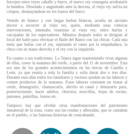
forcejeo entre reyes caballo y burro, el nuevo rey conseguía arrebatarle
la bandera. Desolado y angustiado ante la derrota, el viejo rey sufría un
colapso, desmayándose en los lomos del burro.
Vestido de blanco y con largas barbas blancas, acudía un anciano
doctor a socorrer al viejo rey, quien, mediante unas cómicas
intervenciones, intentaba reanimar al viejo rey, entre burlas y
carcajadas de los espectadores. Minutos después todos se dirigían al
local del baile para efectuar el Baile del Ramo con las chicas. Cada una
tenía que bailar con el rey, sujetando el ramo por la empuñadura, la
chica con su mano derecha y el rey con la izquierda.
En cuanto a sus tradiciones, La Tejera sigue manteniendo vivas algunas
de ellas, como la matanza del cerdo, a partir del 11 de noviembre. Esta
era uno de los grandes acontecimientos en las tierras de Castilla y
León, ya que reunía a toda la familia y solía durar dos o tres días.
Durante esos días todos los familiares y vecinos ayudan en las labores y
comen productos de la matanza. Estas labores consisten en matar al
cerdo, desangrarlo, chamuscarlo, abrirlo en canal y destazarlo para,
posteriormente, hacer adobos, chorizos, morcillas, hojas de tocino,
jamones, paletillas, lomos etc.
Tampoco hay que olvidar otras manifestaciones del patrimonio
inmaterial de la zona, como son las rondas y alboradas, que se cantaban
en el pueblo, o las famosas historias de contrabando.