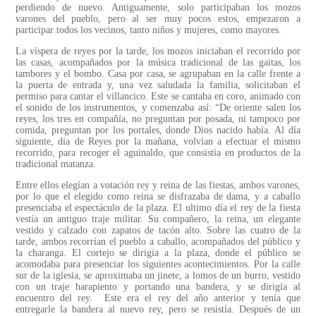
perdiendo de nuevo. Antiguamente, solo participaban los mozos
varones del pueblo, pero al ser muy pocos estos, empezaron a
participar todos los vecinos, tanto niños y mujeres, como mayores.
La víspera de reyes por la tarde, los mozos iniciaban el recorrido por
las casas, acompañados por la música tradicional de las gaitas, los
tambores y el bombo. Casa por casa, se agrupaban en la calle frente a
la puerta de entrada y, una vez saludada la familia, solicitaban el
permiso para cantar el villancico. Este se cantaba en coro, animado con
el sonido de los instrumentos, y comenzaba así: “De oriente salen los
reyes, los tres en compañía, no preguntan por posada, ni tampoco por
comida, preguntan por los portales, donde Dios nacido había. Al día
siguiente, día de Reyes por la mañana, volvían a efectuar el mismo
recorrido, para recoger el aguinaldo, que consistía en productos de la
tradicional matanza.
Entre ellos elegían a votación rey y reina de las fiestas, ambos varones,
por lo que el elegido como reina se disfrazaba de dama, y a caballo
presenciaba el espectáculo de la plaza. El ultimo día el rey de la fiesta
vestía un antiguo traje militar. Su compañero, la reina, un elegante
vestido y calzado con zapatos de tacón alto. Sobre las cuatro de la
tarde, ambos recorrían el pueblo a caballo, acompañados del público y
la charanga. El cortejo se dirigía a la plaza, donde el público se
acomodaba para presenciar los siguientes acontecimientos. Por la calle
sur de la iglesia, se aproximaba un jinete, a lomos de un burro, vestido
con un traje harapiento y portando una bandera, y se dirigía al
encuentro del rey. Este era el rey del año anterior y tenía que
entregarle la bandera al nuevo rey, pero se resistía. Después de un