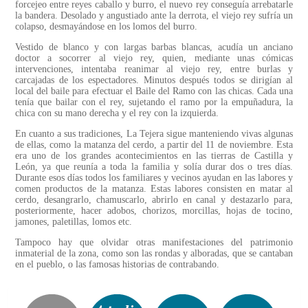
forcejeo entre reyes caballo y burro, el nuevo rey conseguía arrebatarle
la bandera. Desolado y angustiado ante la derrota, el viejo rey sufría un
colapso, desmayándose en los lomos del burro.
Vestido de blanco y con largas barbas blancas, acudía un anciano
doctor a socorrer al viejo rey, quien, mediante unas cómicas
intervenciones, intentaba reanimar al viejo rey, entre burlas y
carcajadas de los espectadores. Minutos después todos se dirigían al
local del baile para efectuar el Baile del Ramo con las chicas. Cada una
tenía que bailar con el rey, sujetando el ramo por la empuñadura, la
chica con su mano derecha y el rey con la izquierda.
En cuanto a sus tradiciones, La Tejera sigue manteniendo vivas algunas
de ellas, como la matanza del cerdo, a partir del 11 de noviembre. Esta
era uno de los grandes acontecimientos en las tierras de Castilla y
León, ya que reunía a toda la familia y solía durar dos o tres días.
Durante esos días todos los familiares y vecinos ayudan en las labores y
comen productos de la matanza. Estas labores consisten en matar al
cerdo, desangrarlo, chamuscarlo, abrirlo en canal y destazarlo para,
posteriormente, hacer adobos, chorizos, morcillas, hojas de tocino,
jamones, paletillas, lomos etc.
Tampoco hay que olvidar otras manifestaciones del patrimonio
inmaterial de la zona, como son las rondas y alboradas, que se cantaban
en el pueblo, o las famosas historias de contrabando.