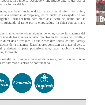
rebatarle la bandera. Desolado y angustiado ante la derrota, el
en los lomos del burro.
ncas, acudía un anciano doctor a socorrer al viejo rey, quien,
entaba reanimar al viejo rey, entre burlas y carcajadas de los
igían al local del baile para efectuar el Baile del Ramo con las
rey, sujetando el ramo por la empuñadura, la chica con su mano
igue manteniendo vivas algunas de ellas, como la matanza del
ra uno de los grandes acontecimientos en las tierras de Castilla y
ía durar dos o tres días. Durante esos días todos los familiares y
uctos de la matanza. Estas labores consisten en matar al cerdo,
al y destazarlo para, posteriormente, hacer adobos, chorizos,
las, lomos etc.
ones del patrimonio inmaterial de la zona, como son las rondas
o las famosas historias de contrabando.