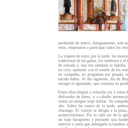
perdiendo de nuevo. Antiguamente, solo pa
estos, empezaron a participar todos los ve
La víspera de reyes por la tarde, los mozos
tradicional de las gaitas, los tambores y el
de entrada y, una vez saludada la familia, 
en coro, animado con el sonido de los inst
en compañía, no preguntan por posada, n
nacido había. Al día siguiente, día de Re
recoger el aguinaldo, que consistía en prod
Entre ellos elegían a votación rey y reina 
disfrazaba de dama, y a caballo presenciab
vestía un antiguo traje militar. Su compañe
alto. Sobre las cuatro de la tarde, ambo
charanga. El cortejo se dirigía a la plaz
acontecimientos. Por la calle sur de la ig
un traje harapiento y portando una bander
anterior y tenía que entregarle la bandera 