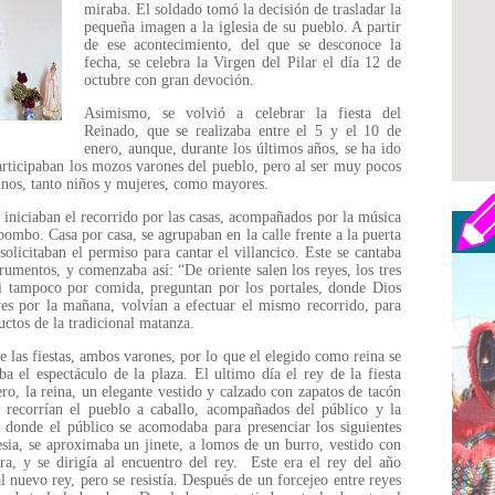
miraba. El soldado tomó la decisión de trasladar la
pequeña imagen a la iglesia de su pueblo. A partir
de ese acontecimiento, del que se desconoce la
fecha, se celebra la Virgen del Pilar el día 12 de
octubre con gran devoción.
Asimismo, se volvió a celebrar la fiesta del
Reinado, que se realizaba entre el 5 y el 10 de
enero, aunque, durante los últimos años, se ha ido
rticipaban los mozos varones del pueblo, pero al ser muy pocos
cinos, tanto niños y mujeres, como mayores.
 iniciaban el recorrido por las casas, acompañados por la música
 bombo. Casa por casa, se agrupaban en la calle frente a la puerta
solicitaban el permiso para cantar el villancico. Este se cantaba
rumentos, y comenzaba así: “De oriente salen los reyes, los tres
i tampoco por comida, preguntan por los portales, donde Dios
yes por la mañana, volvían a efectuar el mismo recorrido, para
uctos de la tradicional matanza.
de las fiestas, ambos varones, por lo que el elegido como reina se
a el espectáculo de la plaza. El ultimo día el rey de la fiesta
ro, la reina, un elegante vestido y calzado con zapatos de tacón
s recorrían el pueblo a caballo, acompañados del público y la
a, donde el público se acomodaba para presenciar los siguientes
lesia, se aproximaba un jinete, a lomos de un burro, vestido con
a, y se dirigía al encuentro del rey. Este era el rey del año
al nuevo rey, pero se resistía. Después de un forcejeo entre reyes