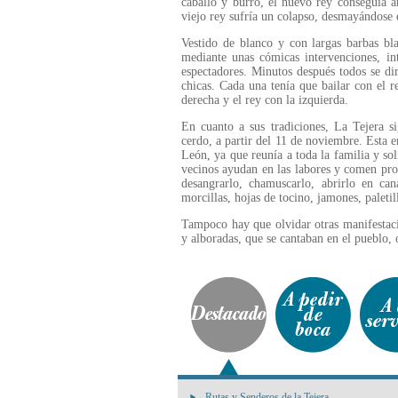
caballo y burro, el nuevo rey conseguía ar
viejo rey sufría un colapso, desmayándose 
Vestido de blanco y con largas barbas bla
mediante unas cómicas intervenciones, int
espectadores. Minutos después todos se dir
chicas. Cada una tenía que bailar con el 
derecha y el rey con la izquierda.
En cuanto a sus tradiciones, La Tejera s
cerdo, a partir del 11 de noviembre. Esta e
León, ya que reunía a toda la familia y sol
vecinos ayudan en las labores y comen prod
desangrarlo, chamuscarlo, abrirlo en can
morcillas, hojas de tocino, jamones, paletil
Tampoco hay que olvidar otras manifestaci
y alboradas, que se cantaban en el pueblo, 
Rutas y Senderos de la Tejera