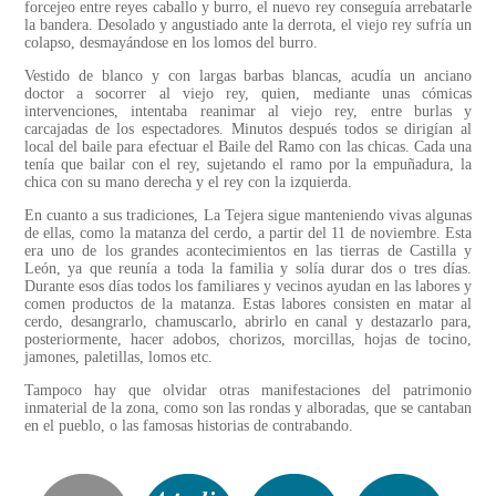
forcejeo entre reyes caballo y burro, el nuevo rey conseguía arrebatarle
la bandera. Desolado y angustiado ante la derrota, el viejo rey sufría un
colapso, desmayándose en los lomos del burro.
Vestido de blanco y con largas barbas blancas, acudía un anciano
doctor a socorrer al viejo rey, quien, mediante unas cómicas
intervenciones, intentaba reanimar al viejo rey, entre burlas y
carcajadas de los espectadores. Minutos después todos se dirigían al
local del baile para efectuar el Baile del Ramo con las chicas. Cada una
tenía que bailar con el rey, sujetando el ramo por la empuñadura, la
chica con su mano derecha y el rey con la izquierda.
En cuanto a sus tradiciones, La Tejera sigue manteniendo vivas algunas
de ellas, como la matanza del cerdo, a partir del 11 de noviembre. Esta
era uno de los grandes acontecimientos en las tierras de Castilla y
León, ya que reunía a toda la familia y solía durar dos o tres días.
Durante esos días todos los familiares y vecinos ayudan en las labores y
comen productos de la matanza. Estas labores consisten en matar al
cerdo, desangrarlo, chamuscarlo, abrirlo en canal y destazarlo para,
posteriormente, hacer adobos, chorizos, morcillas, hojas de tocino,
jamones, paletillas, lomos etc.
Tampoco hay que olvidar otras manifestaciones del patrimonio
inmaterial de la zona, como son las rondas y alboradas, que se cantaban
en el pueblo, o las famosas historias de contrabando.