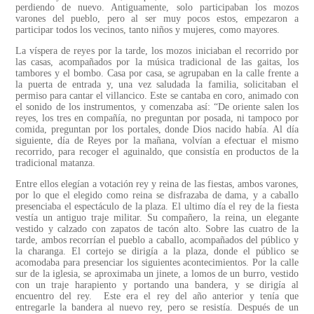
perdiendo de nuevo. Antiguamente, solo participaban los mozos
varones del pueblo, pero al ser muy pocos estos, empezaron a
participar todos los vecinos, tanto niños y mujeres, como mayores.
La víspera de reyes por la tarde, los mozos iniciaban el recorrido por
las casas, acompañados por la música tradicional de las gaitas, los
tambores y el bombo. Casa por casa, se agrupaban en la calle frente a
la puerta de entrada y, una vez saludada la familia, solicitaban el
permiso para cantar el villancico. Este se cantaba en coro, animado con
el sonido de los instrumentos, y comenzaba así: “De oriente salen los
reyes, los tres en compañía, no preguntan por posada, ni tampoco por
comida, preguntan por los portales, donde Dios nacido había. Al día
siguiente, día de Reyes por la mañana, volvían a efectuar el mismo
recorrido, para recoger el aguinaldo, que consistía en productos de la
tradicional matanza.
Entre ellos elegían a votación rey y reina de las fiestas, ambos varones,
por lo que el elegido como reina se disfrazaba de dama, y a caballo
presenciaba el espectáculo de la plaza. El ultimo día el rey de la fiesta
vestía un antiguo traje militar. Su compañero, la reina, un elegante
vestido y calzado con zapatos de tacón alto. Sobre las cuatro de la
tarde, ambos recorrían el pueblo a caballo, acompañados del público y
la charanga. El cortejo se dirigía a la plaza, donde el público se
acomodaba para presenciar los siguientes acontecimientos. Por la calle
sur de la iglesia, se aproximaba un jinete, a lomos de un burro, vestido
con un traje harapiento y portando una bandera, y se dirigía al
encuentro del rey. Este era el rey del año anterior y tenía que
entregarle la bandera al nuevo rey, pero se resistía. Después de un