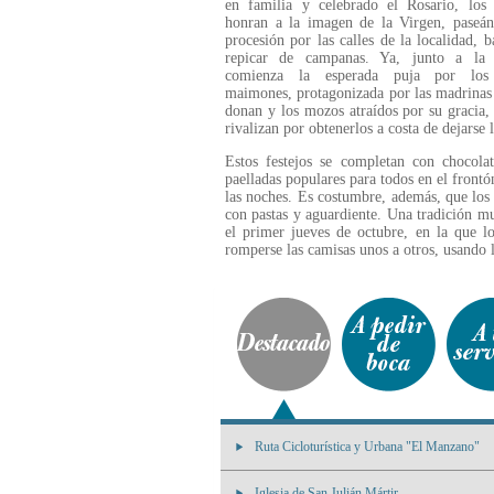
en familia y celebrado el Rosario, los 
honran a la imagen de la Virgen, paseán
procesión por las calles de la localidad, b
repicar de campanas. Ya, junto a la I
comienza la esperada puja por los 
maimones, protagonizada por las madrinas
donan y los mozos atraídos por su gracia,
rivalizan por obtenerlos a costa de dejarse 
Estos festejos se completan con chocolat
paelladas populares para todos en el front
las noches. Es costumbre, además, que los
con pastas y aguardiente. Una tradición mu
el primer jueves de octubre, en la que l
romperse las camisas unos a otros, usando 
Ruta Cicloturística y Urbana "El Manzano"
Iglesia de San Julián Mártir