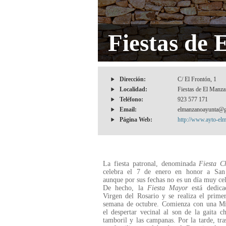
Fiestas de
Dirección:
C/ El Frontón, 1
Localidad:
Fiestas de El Manza
Teléfono:
923 577 171
Email:
elmanzanoayunta@g
Página Web:
http://www.ayto-el
La fiesta patronal, denominada
Fiesta C
celebra el 7 de enero en honor a San 
aunque por sus fechas no es un día muy ce
De hecho, la
Fiesta Mayor
está dedica
Virgen del Rosario y se realiza el prime
semana de octubre. Comienza con una Mis
el despertar vecinal al son de la gaita ch
tamboril y las campanas. Por la tarde, tr