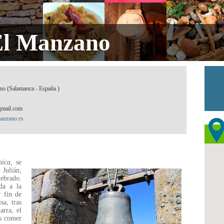
 El Manzano
no (Salamanca - España )
mail.com
manzano.es
hica,
se
Julián,
lebrado.
da a la
r fin de
a, tras
arra, el
as comer