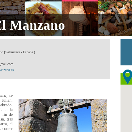
 El Manzano
no (Salamanca - España )
mail.com
manzano.es
hica,
se
Julián,
lebrado.
da a la
r fin de
a, tras
arra, el
as comer