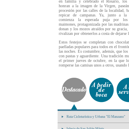
en familia y celebrado el Rosario, los 
honran a la imagen de la Virgen, paseán
procesión por las calles de la localidad, b
repicar de campanas. Ya, junto a la I
comienza la esperada puja por los 
maimones, protagonizada por las madrinas
donan y los mozos atraídos por su gracia,
rivalizan por obtenerlos a costa de dejarse 
Estos festejos se completan con chocolat
paelladas populares para todos en el front
las noches. Es costumbre, además, que los
con pastas y aguardiente. Una tradición mu
el primer jueves de octubre, en la que l
romperse las camisas unos a otros, usando 
Ruta Cicloturística y Urbana "El Manzano"
Iglesia de San Julián Mártir