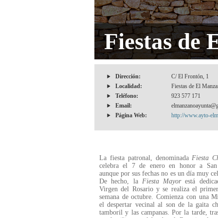
Fiestas de
Dirección:
C/ El Frontón, 1
Localidad:
Fiestas de El Manza
Teléfono:
923 577 171
Email:
elmanzanoayunta@g
Página Web:
http://www.ayto-el
La fiesta patronal, denominada
Fiesta C
celebra el 7 de enero en honor a San 
aunque por sus fechas no es un día muy ce
De hecho, la
Fiesta Mayor
está dedica
Virgen del Rosario y se realiza el prime
semana de octubre. Comienza con una Mis
el despertar vecinal al son de la gaita ch
tamboril y las campanas. Por la tarde, tr