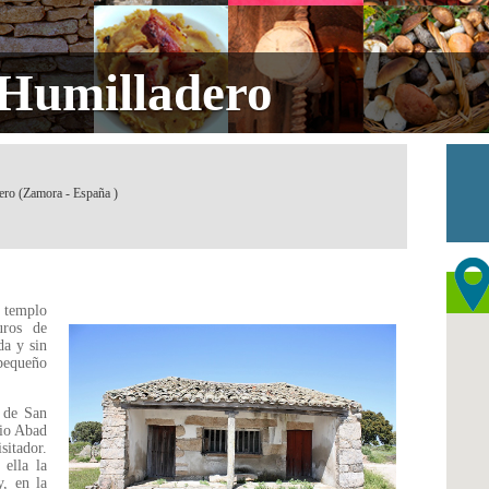
 Humilladero
ero (Zamora - España )
 templo
uros de
da y sin
 pequeño
a de San
nio Abad
sitador.
ella la
y, en la