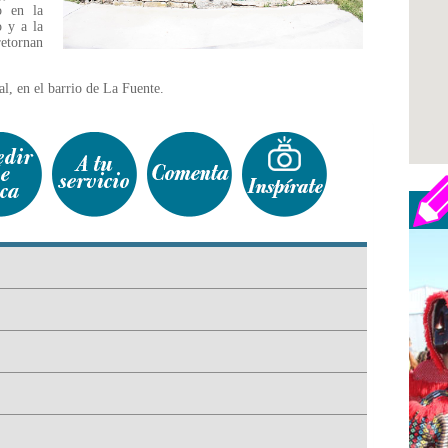
o en la
o y a la
retornan
l, en el barrio de La Fuente.