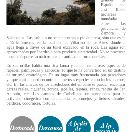
grandes de
España con
casi 8.582
hectáreas
inundadas
entre las
provincias de
Zamora y
Salamanca. Las turbinas no se encuentran a pie de presa, sino que están
a 15 kilómetros, en la localidad de Villarino de los Aires, donde el
agua llega a través de un túnel excavado en la roca. Las aguas son
aprovechadas por Iberdrola para producir electricidad. No se practican
muchos deportes acuáticos por la cantidad de rocas que hay.
En sus orillas habita una rica fauna y anidan numerosas especies de
rapaces, palmípedas y zancudas, lo que le ha convertido en un destino
de turismo ornitológico. Es un lugar muy frecuentado por pescadores
ya que aquí pueden encontrar numerosas especies como lucios, barbos,
etc. En las charcas de los alrededores del embalse se pueden encontrar
garzas reales, cigüeñas, zorros, jabalíes, tejones, ranas, ranitas de San
Antonio, etc. Los campos de Carbellino son apropiados para la
actividad cinegética con abundancia en conejos y liebres, ánades,
perdices, codornices, tórtolas.