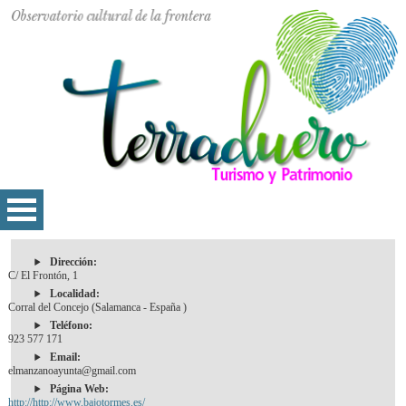
Dirección:
C/ El Frontón, 1
Localidad:
Corral del Concejo (Salamanca - España )
Teléfono:
923 577 171
Email:
elmanzanoayunta@gmail.com
Página Web:
http://http://www.bajotormes.es/