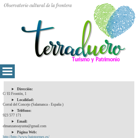
Dirección:
C/ El Frontón, 1
Localidad:
Corral del Concejo (Salamanca - España )
Teléfono:
923 577 171
Email:
elmanzanoayunta@gmail.com
Página Web:
http://http://www.bajotormes.es/