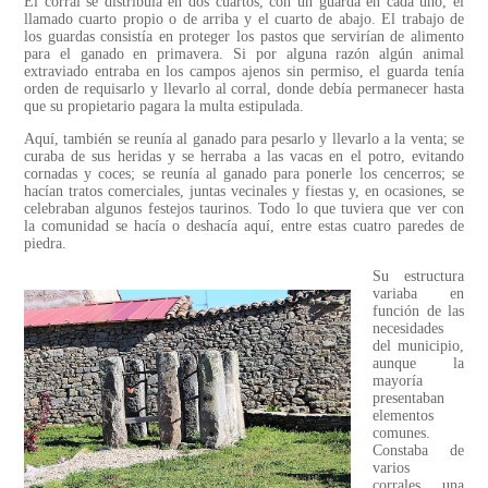
El corral se distribuía en dos cuartos, con un guarda en cada uno, el
llamado cuarto propio o de arriba y el cuarto de abajo. El trabajo de
los guardas consistía en proteger los pastos que servirían de alimento
para el ganado en primavera. Si por alguna razón algún animal
extraviado entraba en los campos ajenos sin permiso, el guarda tenía
orden de requisarlo y llevarlo al corral, donde debía permanecer hasta
que su propietario pagara la multa estipulada.
Aquí, también se reunía al ganado para pesarlo y llevarlo a la venta; se
curaba de sus heridas y se herraba a las vacas en el potro, evitando
cornadas y coces; se reunía al ganado para ponerle los cencerros; se
hacían tratos comerciales, juntas vecinales y fiestas y, en ocasiones, se
celebraban algunos festejos taurinos. Todo lo que tuviera que ver con
la comunidad se hacía o deshacía aquí, entre estas cuatro paredes de
piedra.
Su estructura
variaba en
función de las
necesidades
del municipio,
aunque la
mayoría
presentaban
elementos
comunes.
Constaba de
varios
corrales, una