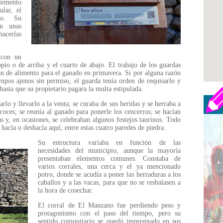
lemento
lar, el
do. Su
an unas
hacerlas
 con un
pio o de arriba y el cuarto de abajo. El trabajo de los guardas
ían de alimento para el ganado en primavera. Si por alguna razón
mpos ajenos sin permiso, el guarda tenía orden de requisarlo y
hasta que su propietario pagara la multa estipulada.
rlo y llevarlo a la venta; se curaba de sus heridas y se herraba a
coces; se reunía al ganado para ponerle los cencerros; se hacían
tas y, en ocasiones, se celebraban algunos festejos taurinos. Todo
hacía o deshacía aquí, entre estas cuatro paredes de piedra.
Su estructura variaba en función de las
necesidades del municipio, aunque la mayoría
presentaban elementos comunes. Constaba de
varios corrales, una cerca y el ya mencionado
potro, donde se acudía a poner las herraduras a los
caballos y a las vacas, para que no se resbalasen a
la hora de cosechar.
El corral de El Manzano fue perdiendo peso y
protagonismo con el paso del tiempo, pero su
sentido comunitario se quedó impregnado en sus