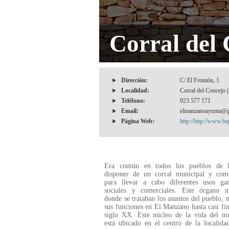
Corral del
Dirección:
C/ El Frontón, 1
Localidad:
Corral del Concejo 
Teléfono:
923 577 171
Email:
elmanzanoayunta@g
Página Web:
http://http://www.ba
Era común en todos los pueblos de 
disponer de un corral municipal y comu
para llevar a cabo diferentes usos gan
sociales y comerciales. Este órgano m
donde se trataban los asuntos del pueblo,
sus funciones en El Manzano hasta casi fin
siglo XX. Este núcleo de la vida del mu
está ubicado en el centro de la localid