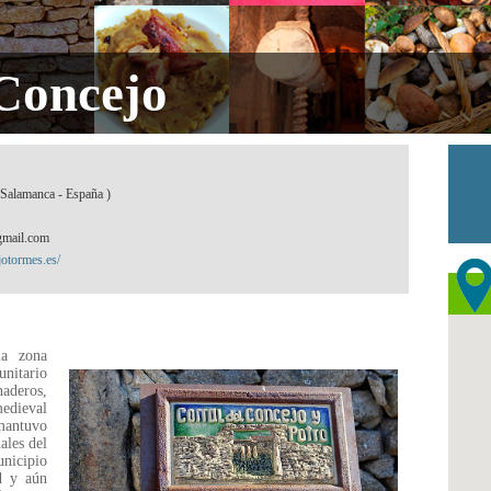
 Concejo
(Salamanca - España )
mail.com
jotormes.es/
la zona
nitario
aderos,
edieval
 mantuvo
ales del
nicipio
ad y aún