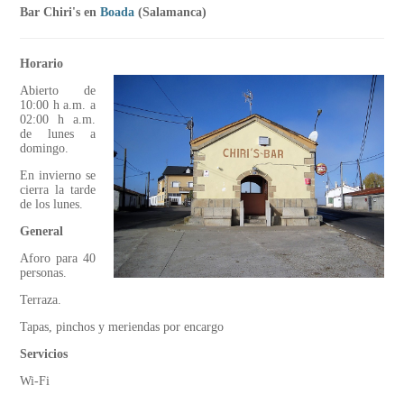
Bar Chiri's en
Boada
(Salamanca)
Horario
Abierto de
10:00 h a.m. a
02:00 h a.m.
de lunes a
domingo.
En invierno se
cierra la tarde
de los lunes.
General
Aforo para 40
personas.
Terraza.
Tapas, pinchos y meriendas por encargo
Servicios
Wi-Fi