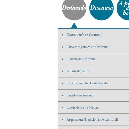
Gastronomía en Castromil
Paisajes y parajes en Castromil
El habla de Castromil
A Cruz da Touza
Ruta Camino del Contrabando
Penedo dos tres reis
Iglesia de Santa Marina
Arquitectura Tradicional de Castromil