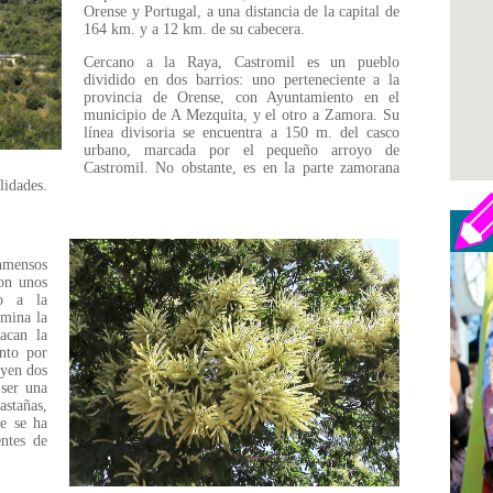
Orense y Portugal, a una distancia de la capital de
164 km. y a 12 km. de su cabecera.
Cercano a la Raya, Castromil es un pueblo
dividido en dos barrios: uno perteneciente a la
provincia de Orense, con Ayuntamiento en el
municipio de A Mezquita, y el otro a Zamora. Su
línea divisoria se encuentra a 150 m. del casco
urbano, marcada por el pequeño arroyo de
Castromil. No obstante, es en la parte zamorana
lidades.
nmensos
con unos
po a la
omina la
acan la
anto por
uyen dos
 ser una
astañas,
ue se ha
entes de