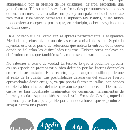
abandonarlo por la presión de los cristianos, dejaron escondida una
gran fortuna. Tales caudales estaban formados por numerosas monedas
de oro, una mesa, cuatro sillas, un pico y una pala, todos ellos de ese
rico metal. Este tesoro pertenecía al supuesto rey Bamba, quien nunca
pudo volver a recogerlo, por lo que, en principio, debería seguir oculto
en dicha cueva.
En el costado sur del cerro aún se aprecia perfectamente la enigmática
Media Luna, cincelada en una de las rocas a nivel del suelo. Según la
leyenda, este es el punto de referencia que indica la entrada de la cueva
donde se hallarían las disimuladas riquezas. Existen otros enclaves en
el término en los que también señalan que se enterraron alhajas.
No sabemos si existe de verdad tal tesoro, lo que sí podemos apreciar
es una especie de promontorio, bien definido por los fuertes desniveles
en tres de sus costados. En el cuarto, hay un angosto pasillo que le une
al resto de la cuesta. Las posibilidades defensivas del enclave fueron
aprovechadas desde antiguo, ya que poseía fuertes murallas, con bandas
de piedra hincadas por delante, que aún se pueden apreciar. Dentro del
castro se han localizado fragmentos de cerámica, herramientas de
hierro y ruedas. Aquí también se localiza la Forna do Castelo, oquedad
u horno que se hace perceptible por el ruido a hueco que se produce al
arrojar dentro una piedra.