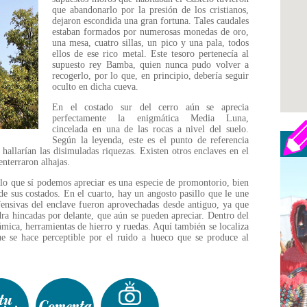
que abandonarlo por la presión de los cristianos,
dejaron escondida una gran fortuna. Tales caudales
estaban formados por numerosas monedas de oro,
una mesa, cuatro sillas, un pico y una pala, todos
ellos de ese rico metal. Este tesoro pertenecía al
supuesto rey Bamba, quien nunca pudo volver a
recogerlo, por lo que, en principio, debería seguir
oculto en dicha cueva.
En el costado sur del cerro aún se aprecia
perfectamente la enigmática Media Luna,
cincelada en una de las rocas a nivel del suelo.
Según la leyenda, este es el punto de referencia
hallarían las disimuladas riquezas. Existen otros enclaves en el
nterraron alhajas.
 lo que sí podemos apreciar es una especie de promontorio, bien
 de sus costados. En el cuarto, hay un angosto pasillo que le une
efensivas del enclave fueron aprovechadas desde antiguo, ya que
dra hincadas por delante, que aún se pueden apreciar. Dentro del
ámica, herramientas de hierro y ruedas. Aquí también se localiza
e se hace perceptible por el ruido a hueco que se produce al