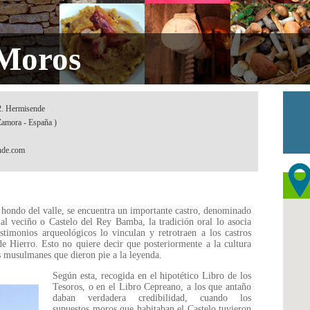
 Moros
 2. Hermisende
Zamora - España )
nde.com
o hondo del valle, se encuentra un importante castro, denominado
 veciño o Castelo del Rey Bamba, la tradición oral lo asocia
imonios arqueológicos lo vinculan y retrotraen a los castros
de Hierro. Esto no quiere decir que posteriormente a la cultura
os musulmanes que dieron pie a la leyenda.
Según esta, recogida en el hipotético Libro de los
Tesoros, o en el Libro Cepreano, a los que antaño
daban verdadera credibilidad, cuando los
supuestos moros que habitaban el Castelo tuvieron