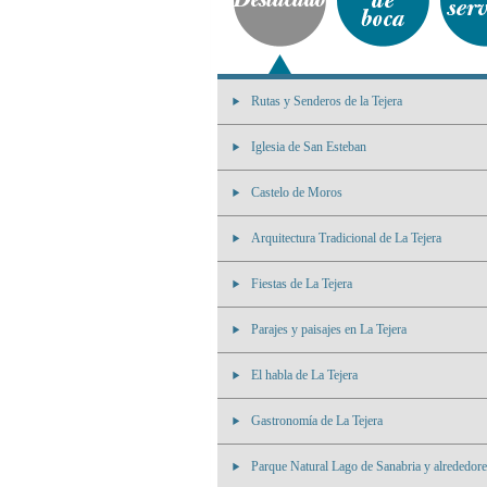
Rutas y Senderos de la Tejera
Iglesia de San Esteban
Castelo de Moros
Arquitectura Tradicional de La Tejera
Fiestas de La Tejera
Parajes y paisajes en La Tejera
El habla de La Tejera
Gastronomía de La Tejera
Parque Natural Lago de Sanabria y alrededore