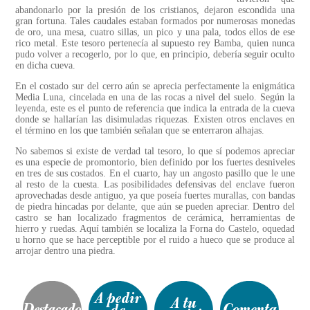
abandonarlo por la presión de los cristianos, dejaron escondida una
gran fortuna. Tales caudales estaban formados por numerosas monedas
de oro, una mesa, cuatro sillas, un pico y una pala, todos ellos de ese
rico metal. Este tesoro pertenecía al supuesto rey Bamba, quien nunca
pudo volver a recogerlo, por lo que, en principio, debería seguir oculto
en dicha cueva.
En el costado sur del cerro aún se aprecia perfectamente la enigmática
Media Luna, cincelada en una de las rocas a nivel del suelo. Según la
leyenda, este es el punto de referencia que indica la entrada de la cueva
donde se hallarían las disimuladas riquezas. Existen otros enclaves en
el término en los que también señalan que se enterraron alhajas.
No sabemos si existe de verdad tal tesoro, lo que sí podemos apreciar
es una especie de promontorio, bien definido por los fuertes desniveles
en tres de sus costados. En el cuarto, hay un angosto pasillo que le une
al resto de la cuesta. Las posibilidades defensivas del enclave fueron
aprovechadas desde antiguo, ya que poseía fuertes murallas, con bandas
de piedra hincadas por delante, que aún se pueden apreciar. Dentro del
castro se han localizado fragmentos de cerámica, herramientas de
hierro y ruedas. Aquí también se localiza la Forna do Castelo, oquedad
u horno que se hace perceptible por el ruido a hueco que se produce al
arrojar dentro una piedra.