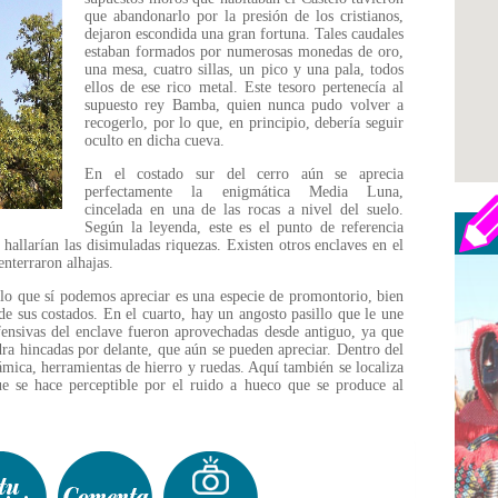
que abandonarlo por la presión de los cristianos,
dejaron escondida una gran fortuna. Tales caudales
estaban formados por numerosas monedas de oro,
una mesa, cuatro sillas, un pico y una pala, todos
ellos de ese rico metal. Este tesoro pertenecía al
supuesto rey Bamba, quien nunca pudo volver a
recogerlo, por lo que, en principio, debería seguir
oculto en dicha cueva.
En el costado sur del cerro aún se aprecia
perfectamente la enigmática Media Luna,
cincelada en una de las rocas a nivel del suelo.
Según la leyenda, este es el punto de referencia
hallarían las disimuladas riquezas. Existen otros enclaves en el
nterraron alhajas.
 lo que sí podemos apreciar es una especie de promontorio, bien
 de sus costados. En el cuarto, hay un angosto pasillo que le une
efensivas del enclave fueron aprovechadas desde antiguo, ya que
dra hincadas por delante, que aún se pueden apreciar. Dentro del
ámica, herramientas de hierro y ruedas. Aquí también se localiza
e se hace perceptible por el ruido a hueco que se produce al