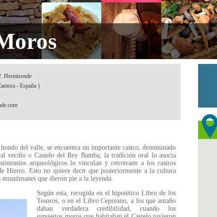
 Moros
 2. Hermisende
Zamora - España )
nde.com
o hondo del valle, se encuentra un importante castro, denominado
 veciño o Castelo del Rey Bamba, la tradición oral lo asocia
imonios arqueológicos lo vinculan y retrotraen a los castros
de Hierro. Esto no quiere decir que posteriormente a la cultura
os musulmanes que dieron pie a la leyenda.
Según esta, recogida en el hipotético Libro de los
Tesoros, o en el Libro Cepreano, a los que antaño
daban verdadera credibilidad, cuando los
supuestos moros que habitaban el Castelo tuvieron