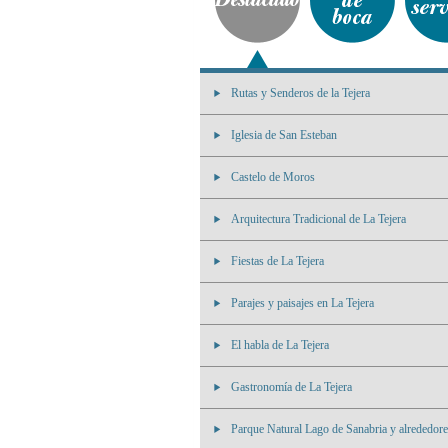
Rutas y Senderos de la Tejera
Iglesia de San Esteban
Castelo de Moros
Arquitectura Tradicional de La Tejera
Fiestas de La Tejera
Parajes y paisajes en La Tejera
El habla de La Tejera
Gastronomía de La Tejera
Parque Natural Lago de Sanabria y alrededore