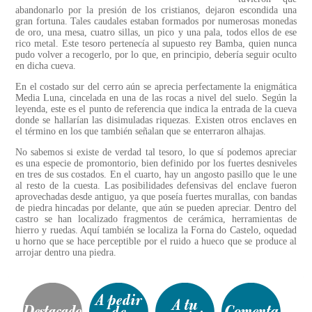
abandonarlo por la presión de los cristianos, dejaron escondida una
gran fortuna. Tales caudales estaban formados por numerosas monedas
de oro, una mesa, cuatro sillas, un pico y una pala, todos ellos de ese
rico metal. Este tesoro pertenecía al supuesto rey Bamba, quien nunca
pudo volver a recogerlo, por lo que, en principio, debería seguir oculto
en dicha cueva.
En el costado sur del cerro aún se aprecia perfectamente la enigmática
Media Luna, cincelada en una de las rocas a nivel del suelo. Según la
leyenda, este es el punto de referencia que indica la entrada de la cueva
donde se hallarían las disimuladas riquezas. Existen otros enclaves en
el término en los que también señalan que se enterraron alhajas.
No sabemos si existe de verdad tal tesoro, lo que sí podemos apreciar
es una especie de promontorio, bien definido por los fuertes desniveles
en tres de sus costados. En el cuarto, hay un angosto pasillo que le une
al resto de la cuesta. Las posibilidades defensivas del enclave fueron
aprovechadas desde antiguo, ya que poseía fuertes murallas, con bandas
de piedra hincadas por delante, que aún se pueden apreciar. Dentro del
castro se han localizado fragmentos de cerámica, herramientas de
hierro y ruedas. Aquí también se localiza la Forna do Castelo, oquedad
u horno que se hace perceptible por el ruido a hueco que se produce al
arrojar dentro una piedra.