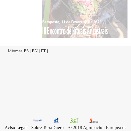
Idiomas
ES
|
EN
|
PT
|
Aviso Legal
Sobre TerraDuero
© 2018 Agrupación Europea de