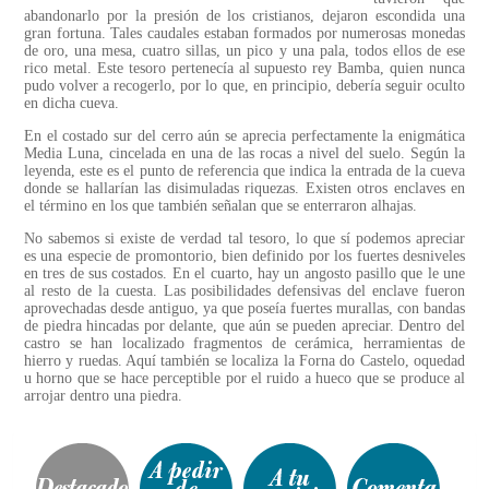
abandonarlo por la presión de los cristianos, dejaron escondida una
gran fortuna. Tales caudales estaban formados por numerosas monedas
de oro, una mesa, cuatro sillas, un pico y una pala, todos ellos de ese
rico metal. Este tesoro pertenecía al supuesto rey Bamba, quien nunca
pudo volver a recogerlo, por lo que, en principio, debería seguir oculto
en dicha cueva.
En el costado sur del cerro aún se aprecia perfectamente la enigmática
Media Luna, cincelada en una de las rocas a nivel del suelo. Según la
leyenda, este es el punto de referencia que indica la entrada de la cueva
donde se hallarían las disimuladas riquezas. Existen otros enclaves en
el término en los que también señalan que se enterraron alhajas.
No sabemos si existe de verdad tal tesoro, lo que sí podemos apreciar
es una especie de promontorio, bien definido por los fuertes desniveles
en tres de sus costados. En el cuarto, hay un angosto pasillo que le une
al resto de la cuesta. Las posibilidades defensivas del enclave fueron
aprovechadas desde antiguo, ya que poseía fuertes murallas, con bandas
de piedra hincadas por delante, que aún se pueden apreciar. Dentro del
castro se han localizado fragmentos de cerámica, herramientas de
hierro y ruedas. Aquí también se localiza la Forna do Castelo, oquedad
u horno que se hace perceptible por el ruido a hueco que se produce al
arrojar dentro una piedra.