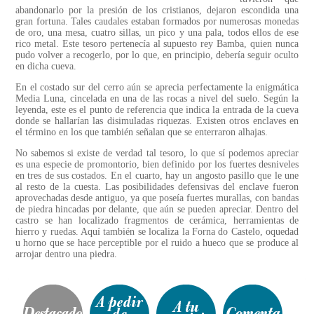
abandonarlo por la presión de los cristianos, dejaron escondida una
gran fortuna. Tales caudales estaban formados por numerosas monedas
de oro, una mesa, cuatro sillas, un pico y una pala, todos ellos de ese
rico metal. Este tesoro pertenecía al supuesto rey Bamba, quien nunca
pudo volver a recogerlo, por lo que, en principio, debería seguir oculto
en dicha cueva.
En el costado sur del cerro aún se aprecia perfectamente la enigmática
Media Luna, cincelada en una de las rocas a nivel del suelo. Según la
leyenda, este es el punto de referencia que indica la entrada de la cueva
donde se hallarían las disimuladas riquezas. Existen otros enclaves en
el término en los que también señalan que se enterraron alhajas.
No sabemos si existe de verdad tal tesoro, lo que sí podemos apreciar
es una especie de promontorio, bien definido por los fuertes desniveles
en tres de sus costados. En el cuarto, hay un angosto pasillo que le une
al resto de la cuesta. Las posibilidades defensivas del enclave fueron
aprovechadas desde antiguo, ya que poseía fuertes murallas, con bandas
de piedra hincadas por delante, que aún se pueden apreciar. Dentro del
castro se han localizado fragmentos de cerámica, herramientas de
hierro y ruedas. Aquí también se localiza la Forna do Castelo, oquedad
u horno que se hace perceptible por el ruido a hueco que se produce al
arrojar dentro una piedra.