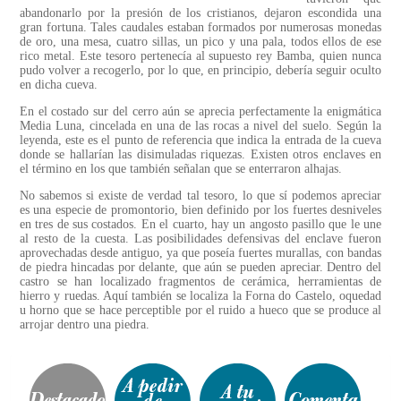
abandonarlo por la presión de los cristianos, dejaron escondida una
gran fortuna. Tales caudales estaban formados por numerosas monedas
de oro, una mesa, cuatro sillas, un pico y una pala, todos ellos de ese
rico metal. Este tesoro pertenecía al supuesto rey Bamba, quien nunca
pudo volver a recogerlo, por lo que, en principio, debería seguir oculto
en dicha cueva.
En el costado sur del cerro aún se aprecia perfectamente la enigmática
Media Luna, cincelada en una de las rocas a nivel del suelo. Según la
leyenda, este es el punto de referencia que indica la entrada de la cueva
donde se hallarían las disimuladas riquezas. Existen otros enclaves en
el término en los que también señalan que se enterraron alhajas.
No sabemos si existe de verdad tal tesoro, lo que sí podemos apreciar
es una especie de promontorio, bien definido por los fuertes desniveles
en tres de sus costados. En el cuarto, hay un angosto pasillo que le une
al resto de la cuesta. Las posibilidades defensivas del enclave fueron
aprovechadas desde antiguo, ya que poseía fuertes murallas, con bandas
de piedra hincadas por delante, que aún se pueden apreciar. Dentro del
castro se han localizado fragmentos de cerámica, herramientas de
hierro y ruedas. Aquí también se localiza la Forna do Castelo, oquedad
u horno que se hace perceptible por el ruido a hueco que se produce al
arrojar dentro una piedra.