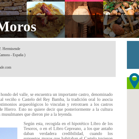
 Moros
 2. Hermisende
Zamora - España )
nde.com
o hondo del valle, se encuentra un importante castro, denominado
 veciño o Castelo del Rey Bamba, la tradición oral lo asocia
imonios arqueológicos lo vinculan y retrotraen a los castros
de Hierro. Esto no quiere decir que posteriormente a la cultura
os musulmanes que dieron pie a la leyenda.
Según esta, recogida en el hipotético Libro de los
Tesoros, o en el Libro Cepreano, a los que antaño
daban verdadera credibilidad, cuando los
supuestos moros que habitaban el Castelo tuvieron