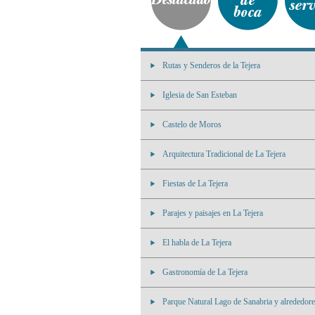
Rutas y Senderos de la Tejera
Iglesia de San Esteban
Castelo de Moros
Arquitectura Tradicional de La Tejera
Fiestas de La Tejera
Parajes y paisajes en La Tejera
El habla de La Tejera
Gastronomía de La Tejera
Parque Natural Lago de Sanabria y alrededore