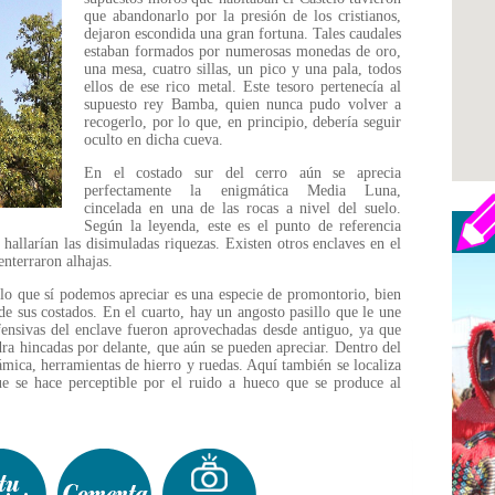
que abandonarlo por la presión de los cristianos,
dejaron escondida una gran fortuna. Tales caudales
estaban formados por numerosas monedas de oro,
una mesa, cuatro sillas, un pico y una pala, todos
ellos de ese rico metal. Este tesoro pertenecía al
supuesto rey Bamba, quien nunca pudo volver a
recogerlo, por lo que, en principio, debería seguir
oculto en dicha cueva.
En el costado sur del cerro aún se aprecia
perfectamente la enigmática Media Luna,
cincelada en una de las rocas a nivel del suelo.
Según la leyenda, este es el punto de referencia
hallarían las disimuladas riquezas. Existen otros enclaves en el
nterraron alhajas.
 lo que sí podemos apreciar es una especie de promontorio, bien
 de sus costados. En el cuarto, hay un angosto pasillo que le une
efensivas del enclave fueron aprovechadas desde antiguo, ya que
dra hincadas por delante, que aún se pueden apreciar. Dentro del
ámica, herramientas de hierro y ruedas. Aquí también se localiza
e se hace perceptible por el ruido a hueco que se produce al